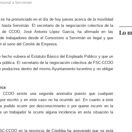
rsonal a Servimán
se ha pronunciado en el día de hoy jueves acerca de la movilidad
hasta Servimán. El secretario de la negociación colectiva de la
Lo m
ía de CCOO, José Antonio López García, ha afirmado en las
 de trabajadores desde el Consistorio a Servimán es ilegal y que
n el seno del Comité de Empresa.
 hecho vulnera el Estatuto Básico del Empleado Público y que un
 pública. El secretario de la negociación colectiva de FSC-CCOO
 producirse dentro del mismo Ayuntamiento lucentino y no obligar
ica
gún CCOO existe una segunda anomalía puesto que cualquier
or escrito y en este caso no ha ocurrido así. En cuanto a este
 podido ocurrir por desconocimiento o por querer incurrir en la
a un trabajador le ocurre alguna incidencia en esta situación la
 FSC-CCOO en la provincia de Córdoba ha aseverado que se está