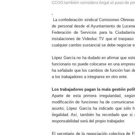
CCOO también considera ilegal el paso de pe
.
La confederación sindical Comisiones Obreras 
de personal desde el Ayuntamiento de Lucena 
Federación de Servicios para la Ciudadan
instalaciones de Videoluc TV que el traspaso
cualquier cambio sustancial se debe negociar e
López García no ha dudado en afirmar que este
funcionario no puede colocarse en una empresa
ha señalado que los cambios de función han de
a los trabajadores a integrarse en otro ente.
Los trabajadores pagan la mala gestión polít
Aparte de esta primera irregularidad, se
modificación de funciones ha de comunicarse p
asunto, López García ha indicado que sólo ha
ilegalidad. Así, también ha recordado que si 
responsabilidad será del propio trabajador.
El secretario de la negociación colectiva de