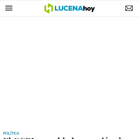
POLÍTICA
AYUNTAMIENTO
ELECCIONES
SUCESOS
ECONOMÍA
DESARROLLO LOCAL
LUCENA EMPRESAS
OCIO
COFRADÍAS
POLÍTICA