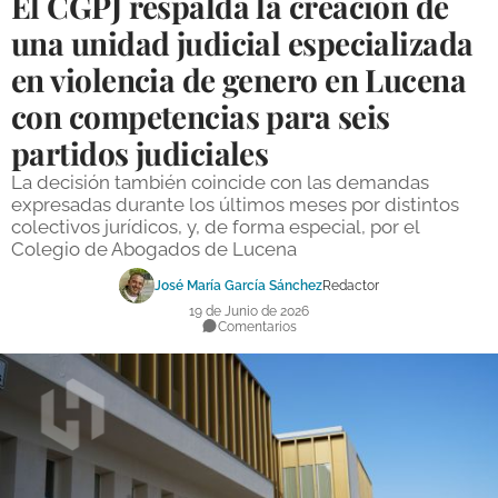
El CGPJ respalda la creación de
DEPORTES
una unidad judicial especializada
en violencia de genero en Lucena
COMPETICIONES
con competencias para seis
DEPORTE BASE
partidos judiciales
OPINIÓN
La decisión también coincide con las demandas
VENTANA CIUDADANA
expresadas durante los últimos meses por distintos
colectivos jurídicos, y, de forma especial, por el
CÓRDOBA
Colegio de Abogados de Lucena
José María García Sánchez
Redactor
PROVINCIA
19 de Junio de 2026
Comentarios
SUBBÉTICA HOY
SALUD
OBRAS
NECROLÓGICAS