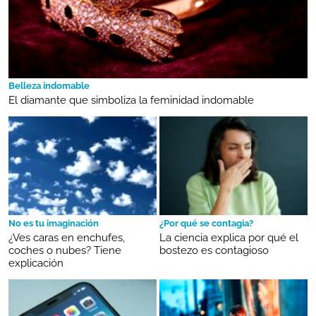
Belleza indomable
El diamante que simboliza la feminidad indomable
No es tu imaginación
¿Por qué se contagia?
¿Ves caras en enchufes,
La ciencia explica por qué el
coches o nubes? Tiene
bostezo es contagioso
explicación