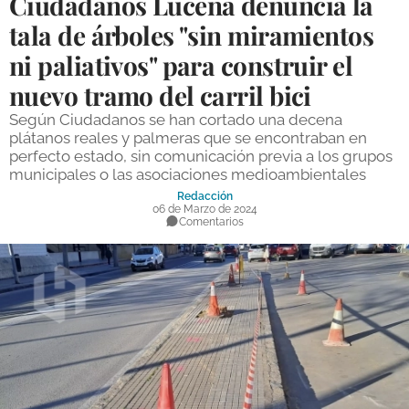
Ciudadanos Lucena denuncia la
DEPORTES
tala de árboles "sin miramientos
ni paliativos" para construir el
COMPETICIONES
nuevo tramo del carril bici
DEPORTE BASE
Según Ciudadanos se han cortado una decena
OPINIÓN
plátanos reales y palmeras que se encontraban en
perfecto estado, sin comunicación previa a los grupos
VENTANA CIUDADANA
municipales o las asociaciones medioambientales
Redacción
CÓRDOBA
06 de Marzo de 2024
Comentarios
PROVINCIA
SUBBÉTICA HOY
SALUD
OBRAS
NECROLÓGICAS