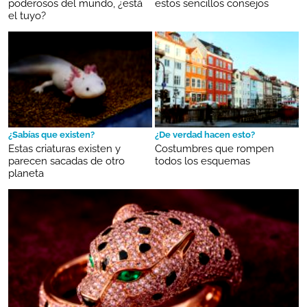
poderosos del mundo, ¿está
estos sencillos consejos
el tuyo?
¿Sabías que existen?
¿De verdad hacen esto?
Estas criaturas existen y
Costumbres que rompen
parecen sacadas de otro
todos los esquemas
planeta