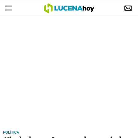
POLÍTICA
AYUNTAMIENTO
ELECCIONES
SUCESOS
ECONOMÍA
DESARROLLO LOCAL
LUCENA EMPRESAS
OCIO
COFRADÍAS
POLÍTICA