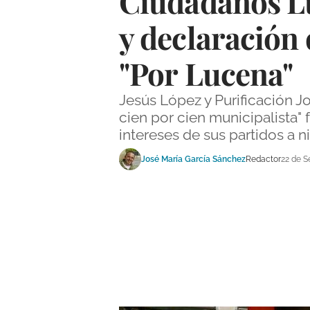
Ciudadanos Lu
y declaración 
"Por Lucena"
Jesús López y Purificación J
cien por cien municipalista"
intereses de sus partidos a ni
José María García Sánchez
Redactor
22 de S