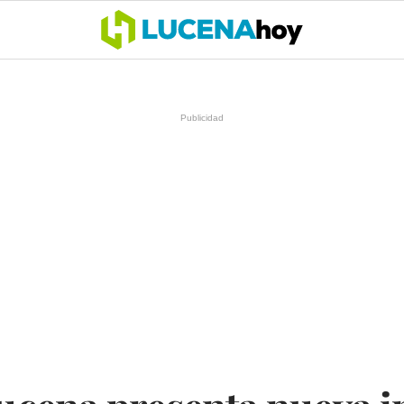
OCIO
COFRADÍAS
DEPORTES
OPINIÓN
CÓRDOBA
SALU