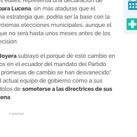
os ediles, representa una declaración de
 para Lucena
, sin más ataduras que el
 estrategia que, podría ser la base con la
próximas elecciones municipales, aunque el
que no será hasta unos meses antes de los
cisión.
 Joyera
subrayó el porqué de este cambio en
s en el ecuador del mandato del Partido
s promesas de cambio se han desvanecido”.
al actual equipo de gobierno como a sus
dolos de
someterse a las directrices de sus
cena
.