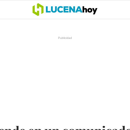
OCIO
COFRADÍAS
DEPORTES
OPINIÓN
CÓRDOBA
SALU