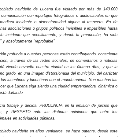
poblado navideño de Lucena fue visitado por más de 140.000
comunicación con reportajes fotográficos o audiovisuales en que
mediara incidente o disconformidad alguna al respecto. Es de
unas asociaciones o grupos políticos invisibles e impasibles hasta
ado incidente que sencillamente, y desde la presunción, ha sido
" y absolutamente "reprobable".
xión profunda a cuantas personas están contribuyendo, consciente
ación, a través de las redes sociales, de comentarios o noticias
tá viendo envuelta nuestra ciudad en los últimos días, y que la
mo grado, en una imagen distorsionada del municipio, del carácter
e los lucentinos y lucentinas con el mundo animal. Son muchas las
acer que Lucena siga siendo una ciudad emprendedora, dinámica o
está dañando.
cia trabaje y decida, PRUDENCIA en la emisión de juicios que
nes, y RESPETO ante las distintas opiniones que entre los
imales en actividades públicas.
 poblado navideño en años venideros, se hace patente, desde este