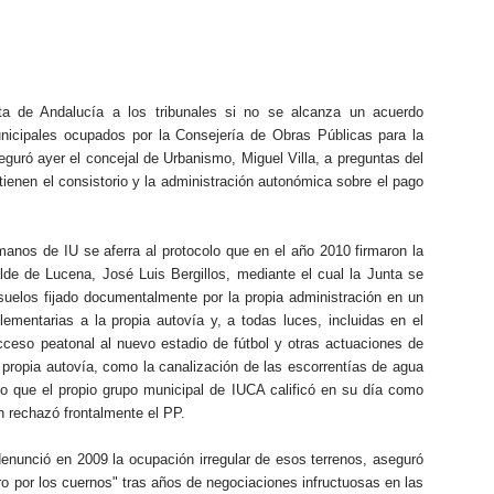
ta de Andalucía a los tribunales si no se alcanza un acuerdo
unicipales ocupados por la Consejería de Obras Públicas para la
seguró ayer el concejal de Urbanismo, Miguel Villa, a preguntas del
ienen el consistorio y la administración autonómica sobre el pago
manos de IU se aferra al protocolo que en el año 2010 firmaron la
lde de Lucena, José Luis Bergillos, mediante el cual la Junta se
uelos fijado documentalmente por la propia administración en un
ementarias a la propia autovía y, a todas luces, incluidas en el
ceso peatonal al nuevo estadio de fútbol y otras actuaciones de
propia autovía, como la canalización de las escorrentías de agua
lo que el propio grupo municipal de IUCA calificó en su día como
n rechazó frontalmente el PP.
 denunció en 2009 la ocupación irregular de esos terrenos, aseguró
ro por los cuernos" tras años de negociaciones infructuosas en las