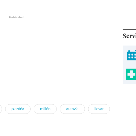
Serv
plantéa
millón
autovía
llevar