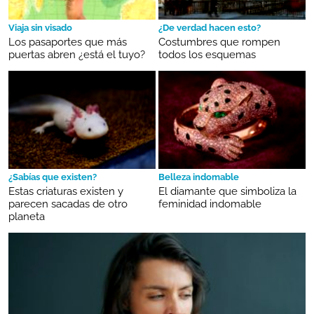
Viaja sin visado
¿De verdad hacen esto?
Los pasaportes que más
Costumbres que rompen
puertas abren ¿está el tuyo?
todos los esquemas
¿Sabías que existen?
Belleza indomable
Estas criaturas existen y
El diamante que simboliza la
parecen sacadas de otro
feminidad indomable
planeta