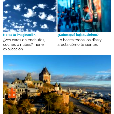
No es tu imaginación
¿Sabes qué baja tu ánimo?
¿Ves caras en enchufes,
Lo haces todos los días y
coches o nubes? Tiene
afecta cómo te sientes
explicación