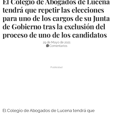
El Colegio de Abogados de Lucena
DEPORTES
tendrá que repetir las elecciones
para uno de los cargos de su Junta
COMPETICIONES
de Gobierno tras la exclusión del
DEPORTE BASE
proceso de uno de los candidatos
OPINIÓN
29 de Mayo de 2021
VENTANA CIUDADANA
Comentarios
CÓRDOBA
PROVINCIA
SUBBÉTICA HOY
SALUD
OBRAS
El Colegio de Abogados de Lucena tendrá que
NECROLÓGICAS