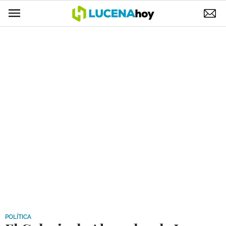
POLÍTICA
AYUNTAMIENTO
ELECCIONES
SUCESOS
ECONOMÍA
DESARROLLO LOCAL
LUCENA EMPRESAS
OCIO
COFRADÍAS
POLÍTICA