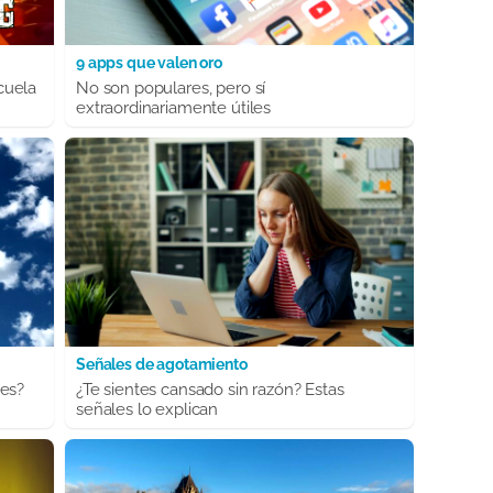
9 apps que valen oro
cuela
No son populares, pero sí
extraordinariamente útiles
Señales de agotamiento
bes?
¿Te sientes cansado sin razón? Estas
señales lo explican