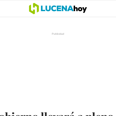
OCIO
COFRADÍAS
DEPORTES
OPINIÓN
CÓRDOBA
SALU