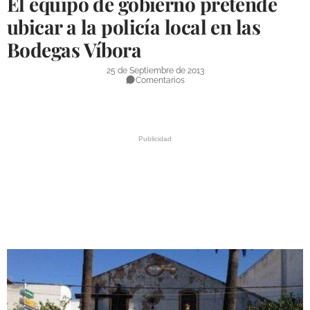
El equipo de gobierno pretende
DEPORTES
ubicar a la policía local en las
Bodegas Víbora
COMPETICIONES
DEPORTE BASE
25 de Septiembre de 2013
Comentarios
OPINIÓN
VENTANA CIUDADANA
CÓRDOBA
PROVINCIA
SUBBÉTICA HOY
SALUD
OBRAS
NECROLÓGICAS