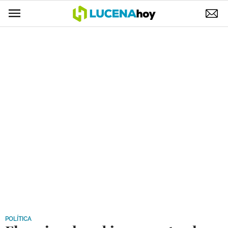
POLÍTICA
AYUNTAMIENTO
ELECCIONES
SUCESOS
ECONOMÍA
DESARROLLO LOCAL
LUCENA EMPRESAS
OCIO
COFRADÍAS
POLÍTICA