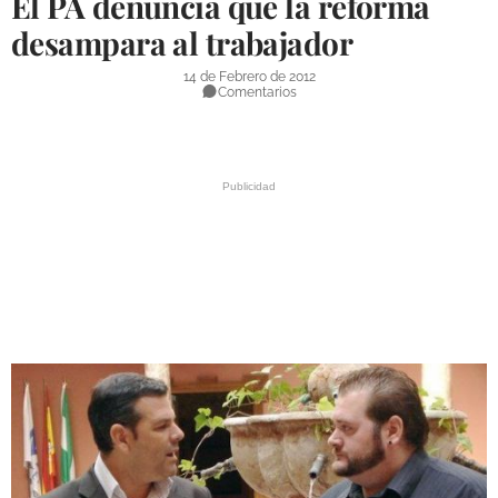
El PA denuncia que la reforma
DEPORTES
desampara al trabajador
COMPETICIONES
14 de Febrero de 2012
Comentarios
DEPORTE BASE
OPINIÓN
VENTANA CIUDADANA
CÓRDOBA
PROVINCIA
SUBBÉTICA HOY
SALUD
OBRAS
NECROLÓGICAS