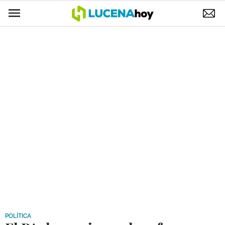
POLÍTICA
AYUNTAMIENTO
ELECCIONES
SUCESOS
ECONOMÍA
DESARROLLO LOCAL
LUCENA EMPRESAS
OCIO
COFRADÍAS
POLÍTICA