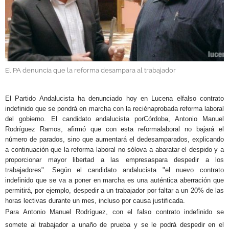
GALERÍAS
El PA denuncia que la reforma desampara al trabajador
.
El Partido Andalucista ha denunciado hoy en Lucena elfalso contrato
indefinido que se pondrá en marcha con la reciénaprobada reforma laboral
del gobierno. El candidato andalucista porCórdoba, Antonio Manuel
Rodríguez Ramos, afirmó que con esta reformalaboral no bajará el
número de parados, sino que aumentará el dedesamparados, explicando
a continuación que la reforma laboral no sólova a abaratar el despido y a
proporcionar mayor libertad a las empresaspara despedir a los
trabajadores". Según el candidato andalucista "el nuevo contrato
indefinido que se va a poner en marcha es una auténtica aberración que
permitirá, por ejemplo, despedir a un trabajador por faltar a un 20% de las
horas lectivas durante un mes, incluso por causa justificada.
Para Antonio Manuel Rodríguez, con el falso contrato indefini
do se
somete al trabajador a unaño de prueba y se le podrá despedir en el