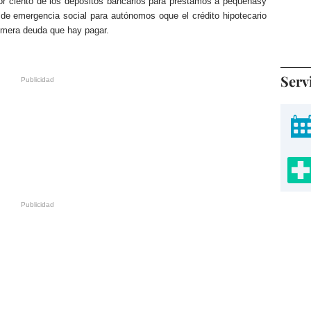
or ciento de los depósitos bancarios para préstamos a pequeñasy
de emergencia social para autónomos oque el crédito hipotecario
primera deuda que hay pagar.
Serv