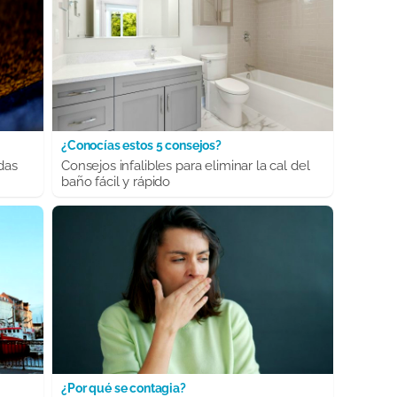
¿Conocías estos 5 consejos?
das
Consejos infalibles para eliminar la cal del
baño fácil y rápido
¿Por qué se contagia?