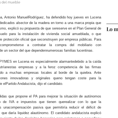
s del mueble
oba, Antonio ManuelRodríguez, ha defendido hoy jueves en Lucena
dedicados alsector de la madera en torno a una marca propia que
Lo m
mo, explicó su propuesta de que sereserve en el Plan General de
uelo para la instalación de vivienda social amueblada, o que
e protección oficial que seconstruyen por empresa públicas. Para
a comprometerse a contratar la compra del mobiliario con
 de un sector del que dependennumerosas familias lucentinas.
 PYMES en Lucena es especialmente alarmantedebido a la caída
utríanestas empresas y a la feroz competencia de las firmas
vado a muchas empresas locales al borde de la quiebra. Ante
ciones innovadoras y originales queno tengan coste para la
lPartido Andalucista, dijo el candidato.
idas que propone el PA para mejorar la situación de autónomos
e IVA e impuestos que tienen querealizar con lo que la
s unacompensación pasiva que permitiría reducir el déficit de
que daría liquidez alautónomo. El candidato andalucista explicó