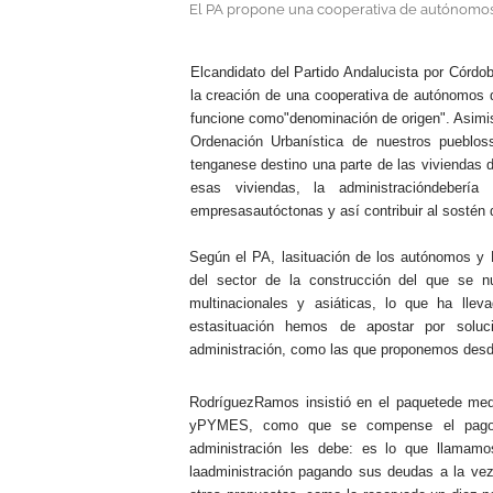
El PA propone una cooperativa de autónomo
.
Elcandidato del Partido Andalucista por Córd
la creación de una cooperativa de autónomos 
funcione como"denominación de origen". Asimis
Ordenación Urbanística de nuestros puebloss
tenganese destino una parte de las viviendas d
esas viviendas, la administracióndeberí
empresasautóctonas y así contribuir al sostén
Según el PA, lasituación de los autónomos y
del sector de la construcción del que se n
multinacionales y asiáticas, lo que ha lle
estasituación hemos de apostar por solu
administración, como las que proponemos desde e
RodríguezRamos insistió en el paquetede med
yPYMES, como que se compense el pago d
administración les debe: es lo que llamamo
laadministración pagando sus deudas a la vez 