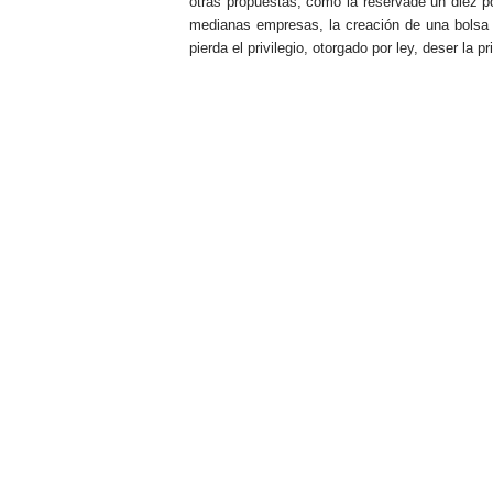
otras propuestas, como la reservade un diez p
medianas empresas, la creación de una bolsa 
pierda el privilegio, otorgado por ley, deser la 
.
.