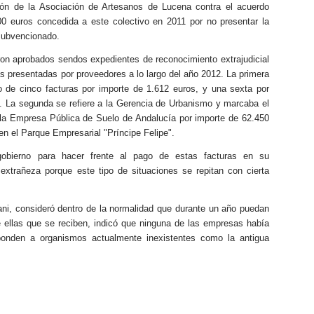
ón de la Asociación de Artesanos de Lucena contra el acuerdo
00 euros concedida a este colectivo en 2011 por no presentar la
 subvencionado.
on aprobados sendos expedientes de reconocimiento extrajudicial
as presentadas por proveedores a lo largo del año 2012. La primera
o de cinco facturas por importe de 1.612 euros, y una sexta por
d. La segunda se refiere a la Gerencia de Urbanismo y marcaba el
e la Empresa Pública de Suelo de Andalucía por importe de 62.450
en el Parque Empresarial "Príncipe Felipe".
 gobierno para hacer frente al pago de estas facturas en su
 extrañeza porque este tipo de situaciones se repitan con cierta
ani, consideró dentro de la normalidad que durante un año puedan
e ellas que se reciben, indicó que ninguna de las empresas había
ponden a organismos actualmente inexistentes como la antigua