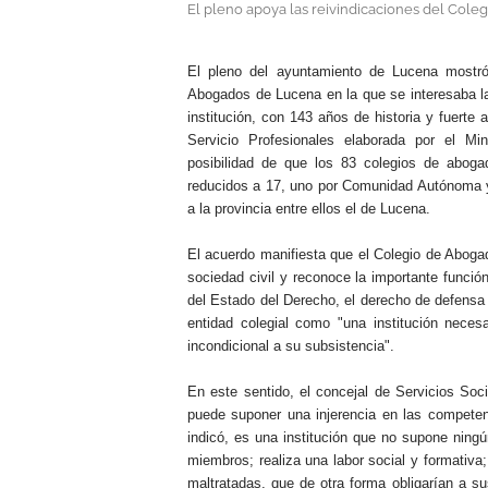
El pleno apoya las reivindicaciones del Cole
.
El pleno del ayuntamiento de Lucena mostr
Abogados de Lucena en la que se interesaba la 
institución, con 143 años de historia y fuerte 
Servicio Profesionales elaborada por el Mi
posibilidad de que los 83 colegios de abogad
reducidos a 17, uno por Comunidad Autónoma y 
a la provincia entre ellos el de Lucena.
El acuerdo manifiesta que el Colegio de Abogad
sociedad civil y reconoce la importante función
del Estado del Derecho, el derecho de defensa
entidad colegial como "una institución neces
incondicional a su subsistencia".
En este sentido, el concejal de Servicios Soci
puede suponer una injerencia en las compete
indicó, es una institución que no supone ning
miembros; realiza una labor social y formativa;
maltratadas, que de otra forma obligarían a s