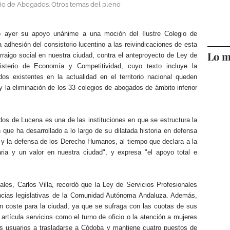
gio de Abogados. Otros temas del pleno
ó ayer su apoyo unánime a una moción del Ilustre Colegio de
adhesión del consistorio lucentino a las reivindicaciones de esta
Lo m
arraigo social en nuestra ciudad, contra el anteproyecto de Ley de
nisterio de Economía y Competitividad, cuyo texto incluye la
os existentes en la actualidad en el territorio nacional queden
la eliminación de los 33 colegios de abogados de ámbito inferior
os de Lucena es una de las instituciones en que se estructura la
 que ha desarrollado a lo largo de su dilatada historia en defensa
 y la defensa de los Derecho Humanos, al tiempo que declara a la
aria y un valor en nuestra ciudad", y expresa "el apoyo total e
ales, Carlos Villa, recordó que la Ley de Servicios Profesionales
ncias legislativas de la Comunidad Autónoma Andaluza. Además,
ún coste para la ciudad, ya que se sufraga con las cuotas de sus
 artícula servicios como el turno de oficio o la atención a mujeres
us usuarios a trasladarse a Códoba y mantiene cuatro puestos de