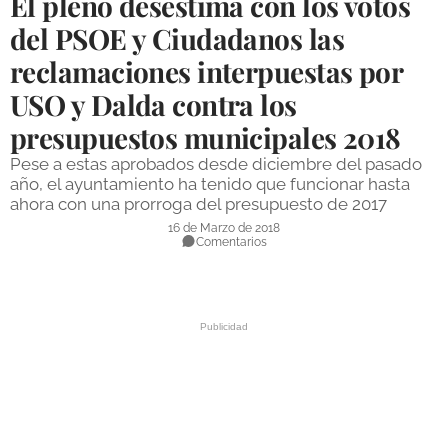
El pleno desestima con los votos
DEPORTES
del PSOE y Ciudadanos las
reclamaciones interpuestas por
COMPETICIONES
USO y Dalda contra los
DEPORTE BASE
presupuestos municipales 2018
OPINIÓN
Pese a estas aprobados desde diciembre del pasado
VENTANA CIUDADANA
año, el ayuntamiento ha tenido que funcionar hasta
ahora con una prorroga del presupuesto de 2017
CÓRDOBA
16 de Marzo de 2018
Comentarios
PROVINCIA
SUBBÉTICA HOY
SALUD
OBRAS
NECROLÓGICAS