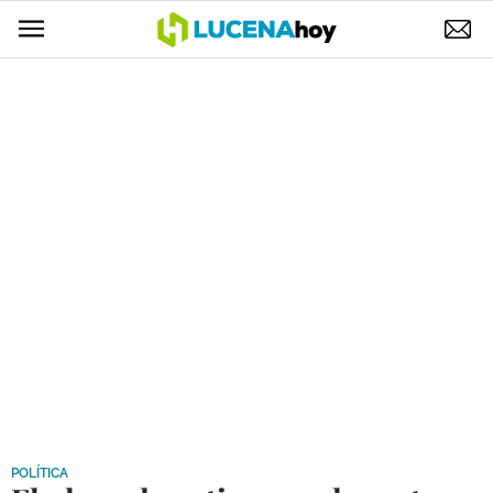
POLÍTICA
AYUNTAMIENTO
ELECCIONES
SUCESOS
ECONOMÍA
DESARROLLO LOCAL
LUCENA EMPRESAS
OCIO
COFRADÍAS
POLÍTICA