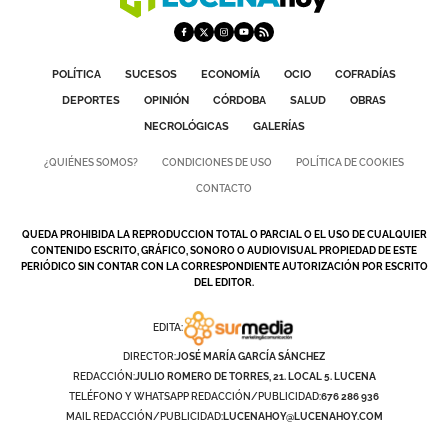
POLÍTICA
SUCESOS
ECONOMÍA
OCIO
COFRADÍAS
DEPORTES
OPINIÓN
CÓRDOBA
SALUD
OBRAS
NECROLÓGICAS
GALERÍAS
¿QUIÉNES SOMOS?
CONDICIONES DE USO
POLÍTICA DE COOKIES
CONTACTO
QUEDA PROHIBIDA LA REPRODUCCION TOTAL O PARCIAL O EL USO DE CUALQUIER
CONTENIDO ESCRITO, GRÁFICO, SONORO O AUDIOVISUAL PROPIEDAD DE ESTE
PERIÓDICO SIN CONTAR CON LA CORRESPONDIENTE AUTORIZACIÓN POR ESCRITO
DEL EDITOR.
EDITA:
DIRECTOR:
JOSÉ MARÍA GARCÍA SÁNCHEZ
REDACCIÓN:
JULIO ROMERO DE TORRES, 21. LOCAL 5. LUCENA
TELÉFONO Y WHATSAPP REDACCIÓN/PUBLICIDAD:
676 286 936
MAIL REDACCIÓN/PUBLICIDAD:
LUCENAHOY@LUCENAHOY.COM