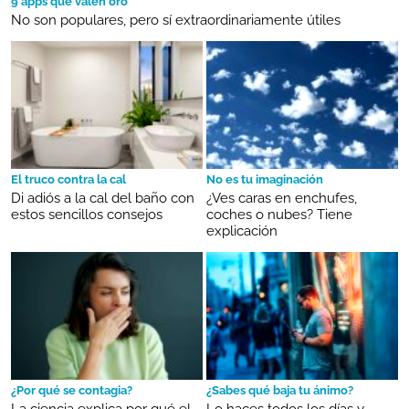
9 apps que valen oro
No son populares, pero sí extraordinariamente útiles
El truco contra la cal
No es tu imaginación
Di adiós a la cal del baño con
¿Ves caras en enchufes,
estos sencillos consejos
coches o nubes? Tiene
explicación
¿Por qué se contagia?
¿Sabes qué baja tu ánimo?
La ciencia explica por qué el
Lo haces todos los días y