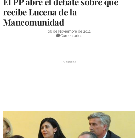
El PP abre el debate sobre qué
DEPORTES
recibe Lucena de la
Mancomunidad
COMPETICIONES
DEPORTE BASE
06 de Noviembre de 2012
Comentarios
OPINIÓN
VENTANA CIUDADANA
CÓRDOBA
PROVINCIA
SUBBÉTICA HOY
SALUD
OBRAS
NECROLÓGICAS