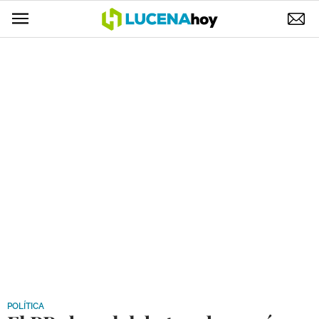
POLÍTICA
AYUNTAMIENTO
ELECCIONES
SUCESOS
ECONOMÍA
DESARROLLO LOCAL
LUCENA EMPRESAS
OCIO
COFRADÍAS
POLÍTICA