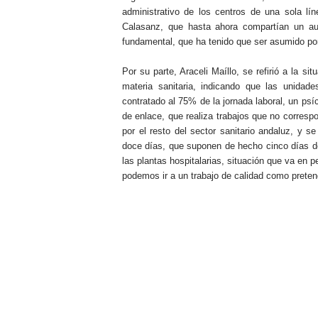
administrativo de los centros de una sola 
Calasanz, que hasta ahora compartían un aux
fundamental, que ha tenido que ser asumido por
Por su parte, Araceli Maíllo, se refirió a la s
materia sanitaria, indicando que las unidad
contratado al 75% de la jornada laboral, un ps
de enlace, que realiza trabajos que no corresp
por el resto del sector sanitario andaluz, y s
doce días, que suponen de hecho cinco días de 
las plantas hospitalarias, situación que va en p
podemos ir a un trabajo de calidad como preten
.