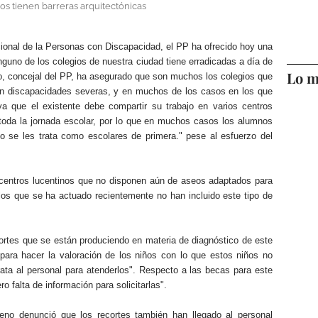
os tienen barreras arquitectónicas
acional de la Personas con Discapacidad, el PP ha ofrecido hoy una
guno de los colegios de nuestra ciudad tiene erradicadas a día de
Lo m
no, concejal del PP, ha asegurado que son muchos los colegios que
on discapacidades severas, y en muchos de los casos en los que
ya que el existente debe compartir su trabajo en varios centros
toda la jornada escolar, por lo que en muchos casos los alumnos
o se les trata como escolares de primera." pese al esfuerzo del
ntros lucentinos que no disponen aún de aseos adaptados para
los que se ha actuado recientemente no han incluido este tipo de
cortes que se están produciendo en materia de diagnóstico de este
para hacer la valoración de los niños con lo que estos niños no
ta al personal para atenderlos". Respecto a las becas para este
 falta de información para solicitarlas".
eno denunció que los recortes también han llegado al personal