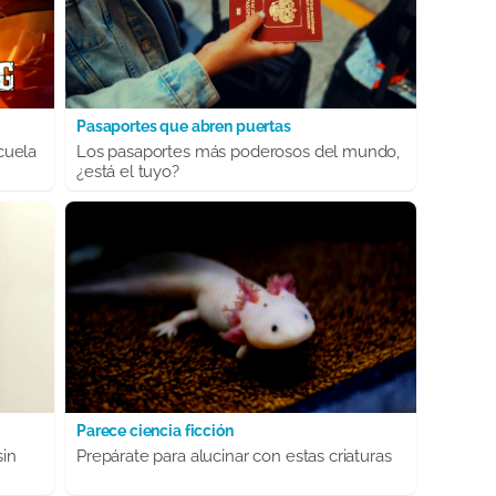
Pasaportes que abren puertas
cuela
Los pasaportes más poderosos del mundo,
¿está el tuyo?
Parece ciencia ficción
sin
Prepárate para alucinar con estas criaturas