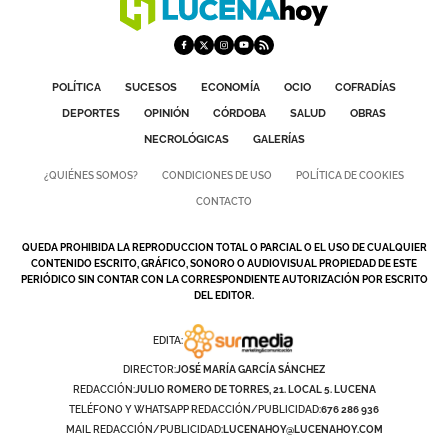
POLÍTICA
SUCESOS
ECONOMÍA
OCIO
COFRADÍAS
DEPORTES
OPINIÓN
CÓRDOBA
SALUD
OBRAS
NECROLÓGICAS
GALERÍAS
¿QUIÉNES SOMOS?
CONDICIONES DE USO
POLÍTICA DE COOKIES
CONTACTO
QUEDA PROHIBIDA LA REPRODUCCION TOTAL O PARCIAL O EL USO DE CUALQUIER
CONTENIDO ESCRITO, GRÁFICO, SONORO O AUDIOVISUAL PROPIEDAD DE ESTE
PERIÓDICO SIN CONTAR CON LA CORRESPONDIENTE AUTORIZACIÓN POR ESCRITO
DEL EDITOR.
EDITA:
DIRECTOR:
JOSÉ MARÍA GARCÍA SÁNCHEZ
REDACCIÓN:
JULIO ROMERO DE TORRES, 21. LOCAL 5. LUCENA
TELÉFONO Y WHATSAPP REDACCIÓN/PUBLICIDAD:
676 286 936
MAIL REDACCIÓN/PUBLICIDAD:
LUCENAHOY@LUCENAHOY.COM