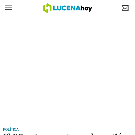
POLÍTICA
AYUNTAMIENTO
ELECCIONES
SUCESOS
ECONOMÍA
DESARROLLO LOCAL
LUCENA EMPRESAS
OCIO
COFRADÍAS
POLÍTICA