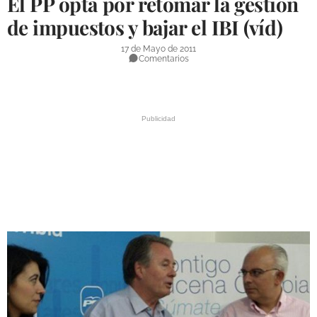
El PP opta por retomar la gestión
DEPORTES
de impuestos y bajar el IBI (víd)
COMPETICIONES
17 de Mayo de 2011
Comentarios
DEPORTE BASE
OPINIÓN
VENTANA CIUDADANA
CÓRDOBA
PROVINCIA
SUBBÉTICA HOY
SALUD
OBRAS
NECROLÓGICAS