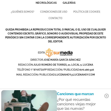
NECROLÓGICAS
GALERÍAS
¿QUIÉNES SOMOS?
CONDICIONES DE USO
POLÍTICA DE COOKIES
CONTACTO
QUEDA PROHIBIDA LA REPRODUCCION TOTAL O PARCIAL O EL USO DE CUALQUIER
CONTENIDO ESCRITO, GRÁFICO, SONORO O AUDIOVISUAL PROPIEDAD DE ESTE
PERIÓDICO SIN CONTAR CON LA CORRESPONDIENTE AUTORIZACIÓN POR ESCRITO
DEL EDITOR.
EDITA:
DIRECTOR:
JOSÉ MARÍA GARCÍA SÁNCHEZ
REDACCIÓN:
JULIO ROMERO DE TORRES, 21. LOCAL 5. LUCENA
TELÉFONO Y WHATSAPP REDACCIÓN/PUBLICIDAD:
676 286 936
MAIL REDACCIÓN/PUBLICIDAD:
LUCENAHOY@LUCENAHOY.COM
Canciones que marcan
¿Por qué recuerdas
canciones viejas mejor
que las nuevas?