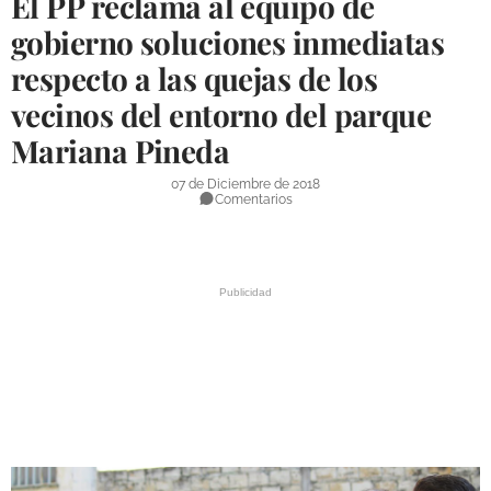
El PP reclama al equipo de
DEPORTES
gobierno soluciones inmediatas
respecto a las quejas de los
COMPETICIONES
vecinos del entorno del parque
DEPORTE BASE
Mariana Pineda
OPINIÓN
07 de Diciembre de 2018
VENTANA CIUDADANA
Comentarios
CÓRDOBA
PROVINCIA
SUBBÉTICA HOY
SALUD
OBRAS
NECROLÓGICAS