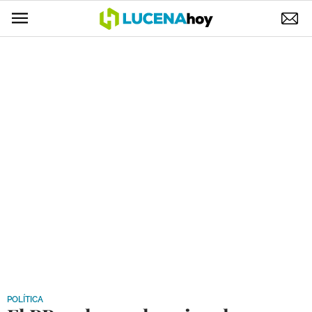
POLÍTICA
AYUNTAMIENTO
ELECCIONES
SUCESOS
ECONOMÍA
DESARROLLO LOCAL
LUCENA EMPRESAS
OCIO
COFRADÍAS
POLÍTICA