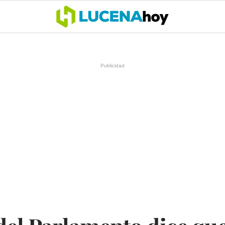
OCIO
COFRADÍAS
DEPORTES
OPINIÓN
CÓRDOBA
SALU