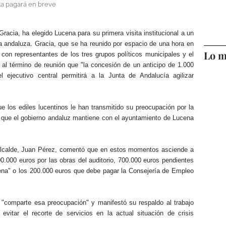
ta pagará en breve
racia, ha elegido Lucena para su primera visita institucional a un
ara andaluza. Gracia, que se ha reunido por espacio de una hora en
Lo m
o con representantes de los tres grupos políticos municipales y el
 al término de reunión que "la concesión de un anticipo de 1.000
 ejecutivo central permitirá a la Junta de Andalucía agilizar
e los ediles lucentinos le han transmitido su preocupación por la
 que el gobierno andaluz mantiene con el ayuntamiento de Lucena
 alcalde, Juan Pérez, comentó que en estos momentos asciende a
.000 euros por las obras del auditorio, 700.000 euros pendientes
ena" o los 200.000 euros que debe pagar la Consejería de Empleo
 "comparte esa preocupación" y manifestó su respaldo al trabajo
vitar el recorte de servicios en la actual situación de crisis