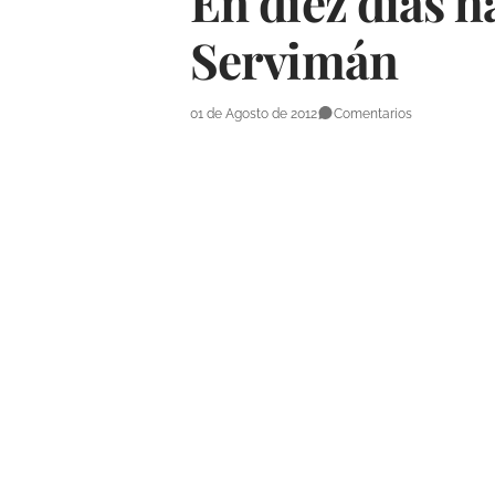
En diez días h
Servimán
01 de Agosto de 2012
Comentarios