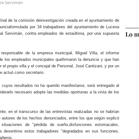
bre Servimán
final de la comisión deinvestigación creada en el ayuntamiento de
nunciaformulada por 34 trabajadores del ayuntamiento de Lucena
Lo m
pal Servimán, contra empleados de estaúltima, por una supuesta
esponsable de la empresa municipal, Miguel Villa, el informe
 de los empleados municipales quefirmaron la denuncia y que han
r el propio villa y el concejal de Personal, José Cantizani, y por un
e actuó como secretario.
e cuyos resultados no ha querido manifestarse, será entregado al
derarlo necesario adopte las medidas oportunas a la vista de los
e, en el transcurso de las entrevistas realizadas no se habrían
 autores de los hechos denunciados, entre los que según explicó
situaciones de "pérdida de sueño,disfunciones estomacales,
 desentirse estos trabajadores "degradados en sus funciones,
añeros.