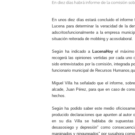
En diez días habrá informe de la comisión so
.
En unos diez días estará concluido el informe 
Lucena para determinar la veracidad de la de
adscritosfuncionalmente a la empresa munici
situación reiterada de mobbing y acosolaboral.
Según ha indicado a
LucenaHoy
el máximo r
recogerá las opiniones vertidas por cada uno
sido entrevistados por la comisión, integrada po
funcionario municipal de Recursos Humanos,qu
Miguel Villa ha señalado que el informe, sobr
alcade, Juan Pérez, para que en caso de consi
hechos.
Según ha podido saber este medio oficiosament
producido declaraciones que apunten al autor o
en su día Villa se hablaba de supuestas 
desasosiego y depresión" como consecuencia
marginados y ninguneados" por susahora comp