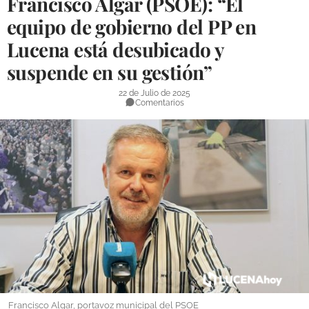
Francisco Algar (PSOE): “El
DEPORTES
equipo de gobierno del PP en
Lucena está desubicado y
COMPETICIONES
suspende en su gestión”
DEPORTE BASE
22 de Julio de 2025
OPINIÓN
Comentarios
VENTANA CIUDADANA
CÓRDOBA
PROVINCIA
SUBBÉTICA HOY
SALUD
OBRAS
NECROLÓGICAS
Francisco Algar, portavoz municipal del PSOE