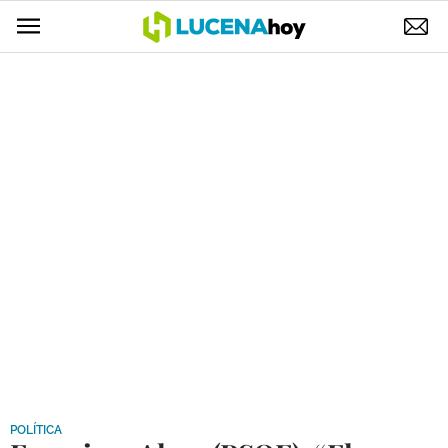
POLÍTICA
AYUNTAMIENTO
ELECCIONES
SUCESOS
ECONOMÍA
DESARROLLO LOCAL
LUCENA EMPRESAS
OCIO
COFRADÍAS
POLÍTICA