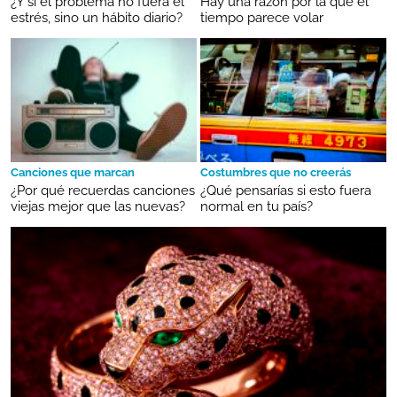
¿Y si el problema no fuera el
Hay una razón por la que el
estrés, sino un hábito diario?
tiempo parece volar
Canciones que marcan
Costumbres que no creerás
¿Por qué recuerdas canciones
¿Qué pensarías si esto fuera
viejas mejor que las nuevas?
normal en tu país?