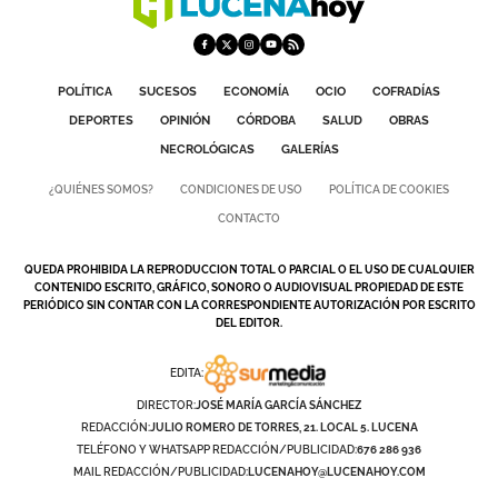
POLÍTICA
SUCESOS
ECONOMÍA
OCIO
COFRADÍAS
DEPORTES
OPINIÓN
CÓRDOBA
SALUD
OBRAS
NECROLÓGICAS
GALERÍAS
¿QUIÉNES SOMOS?
CONDICIONES DE USO
POLÍTICA DE COOKIES
CONTACTO
QUEDA PROHIBIDA LA REPRODUCCION TOTAL O PARCIAL O EL USO DE CUALQUIER
CONTENIDO ESCRITO, GRÁFICO, SONORO O AUDIOVISUAL PROPIEDAD DE ESTE
PERIÓDICO SIN CONTAR CON LA CORRESPONDIENTE AUTORIZACIÓN POR ESCRITO
DEL EDITOR.
EDITA:
DIRECTOR:
JOSÉ MARÍA GARCÍA SÁNCHEZ
REDACCIÓN:
JULIO ROMERO DE TORRES, 21. LOCAL 5. LUCENA
TELÉFONO Y WHATSAPP REDACCIÓN/PUBLICIDAD:
676 286 936
MAIL REDACCIÓN/PUBLICIDAD:
LUCENAHOY@LUCENAHOY.COM