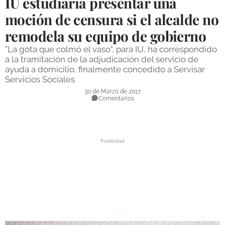
IU estudiaría presentar una
DEPORTES
moción de censura si el alcalde no
remodela su equipo de gobierno
COMPETICIONES
"La gota que colmó el vaso", para IU, ha correspondido
DEPORTE BASE
a la tramitación de la adjudicación del servicio de
ayuda a domicilio, finalmente concedido a Servisar
OPINIÓN
Servicios Sociales
VENTANA CIUDADANA
30 de Marzo de 2017
Comentarios
CÓRDOBA
PROVINCIA
SUBBÉTICA HOY
SALUD
OBRAS
NECROLÓGICAS