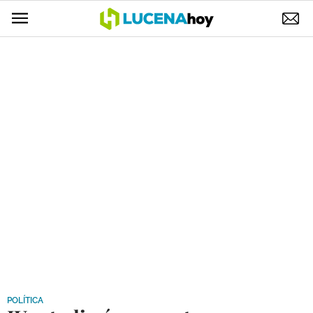
POLÍTICA
AYUNTAMIENTO
ELECCIONES
SUCESOS
ECONOMÍA
DESARROLLO LOCAL
LUCENA EMPRESAS
OCIO
COFRADÍAS
POLÍTICA