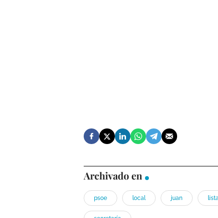
Archivado en
psoe
local
juan
list