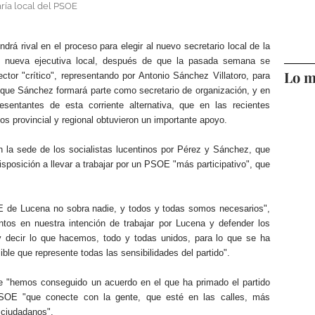
aría local del PSOE
drá rival en el proceso para elegir al nuevo secretario local de la
su nueva ejecutiva local, después de que la pasada semana se
Lo m
ctor "crítico", representando por Antonio Sánchez Villatoro, para
 que Sánchez formará parte como secretario de organización, y en
esentantes de esta corriente alternativa, que en las recientes
s provincial y regional obtuvieron un importante apoyo.
 la sede de los socialistas lucentinos por Pérez y Sánchez, que
sposición a llevar a trabajar por un PSOE "más participativo", que
E de Lucena no sobra nadie, y todos y todas somos necesarios",
ntos en nuestra intención de trabajar por Lucena y defender los
y decir lo que hacemos, todo y todas unidos, para lo que se ha
ble que represente todas las sensibilidades del partido".
ue "hemos conseguido un acuerdo en el que ha primado el partido
SOE "que conecte con la gente, que esté en las calles, más
s ciudadanos".