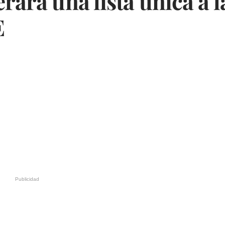
rará una lista única a l
E