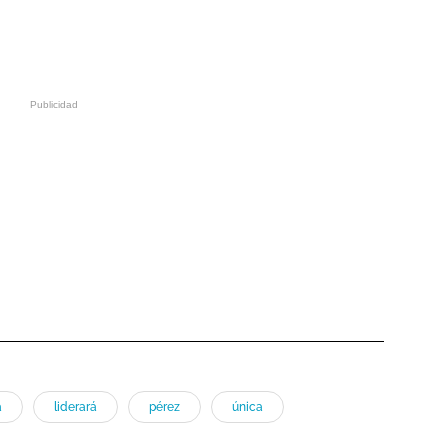
a
liderará
pérez
única