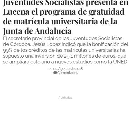
Juventudes Socialistas presenta en
DEPORTES
Lucena el programa de gratuidad
de matrícula universitaria de la
COMPETICIONES
Junta de Andalucía
DEPORTE BASE
El secretario provincial de las Juventudes Socialistas
OPINIÓN
de Córdoba, Jesús López indicó que la bonificación del
99% de los créditos de las matrículas universitarias ha
VENTANA CIUDADANA
supuesto una inversión de 29,1 millones de euros, que
se ampliará este año a nuevos estudios como la UNED
CÓRDOBA
02 de Agosto de 2018
Comentarios
PROVINCIA
SUBBÉTICA HOY
SALUD
OBRAS
NECROLÓGICAS