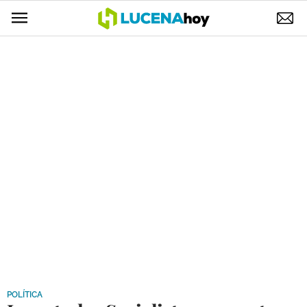
POLÍTICA
AYUNTAMIENTO
ELECCIONES
SUCESOS
ECONOMÍA
DESARROLLO LOCAL
LUCENA EMPRESAS
OCIO
COFRADÍAS
POLÍTICA