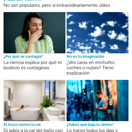
No son populares, pero sí extraordinariamente útiles
¿Por qué se contagia?
No es tu imaginación
La ciencia explica por qué el
¿Ves caras en enchufes,
bostezo es contagioso
coches o nubes? Tiene
explicación
El truco contra la cal
¿Sabes qué baja tu ánimo?
Di adiós a la cal del baño con
Lo haces todos los días y