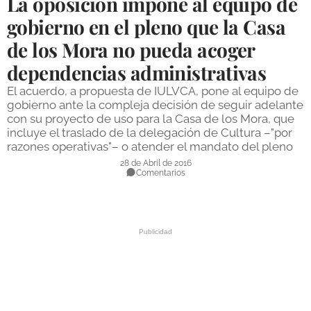
La oposición impone al equipo de
DEPORTES
gobierno en el pleno que la Casa
de los Mora no pueda acoger
COMPETICIONES
dependencias administrativas
DEPORTE BASE
El acuerdo, a propuesta de IULVCA, pone al equipo de
OPINIÓN
gobierno ante la compleja decisión de seguir adelante
con su proyecto de uso para la Casa de los Mora, que
VENTANA CIUDADANA
incluye el traslado de la delegación de Cultura –"por
razones operativas"– o atender el mandato del pleno
CÓRDOBA
28 de Abril de 2016
Comentarios
PROVINCIA
SUBBÉTICA HOY
SALUD
OBRAS
NECROLÓGICAS