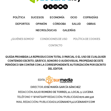
POLÍTICA
SUCESOS
ECONOMÍA
OCIO
COFRADÍAS
DEPORTES
OPINIÓN
CÓRDOBA
SALUD
OBRAS
NECROLÓGICAS
GALERÍAS
¿QUIÉNES SOMOS?
CONDICIONES DE USO
POLÍTICA DE COOKIES
CONTACTO
QUEDA PROHIBIDA LA REPRODUCCION TOTAL O PARCIAL O EL USO DE CUALQUIER
CONTENIDO ESCRITO, GRÁFICO, SONORO O AUDIOVISUAL PROPIEDAD DE ESTE
PERIÓDICO SIN CONTAR CON LA CORRESPONDIENTE AUTORIZACIÓN POR ESCRITO
DEL EDITOR.
EDITA:
DIRECTOR:
JOSÉ MARÍA GARCÍA SÁNCHEZ
REDACCIÓN:
JULIO ROMERO DE TORRES, 21. LOCAL 5. LUCENA
TELÉFONO Y WHATSAPP REDACCIÓN/PUBLICIDAD:
676 286 936
MAIL REDACCIÓN/PUBLICIDAD:
LUCENAHOY@LUCENAHOY.COM