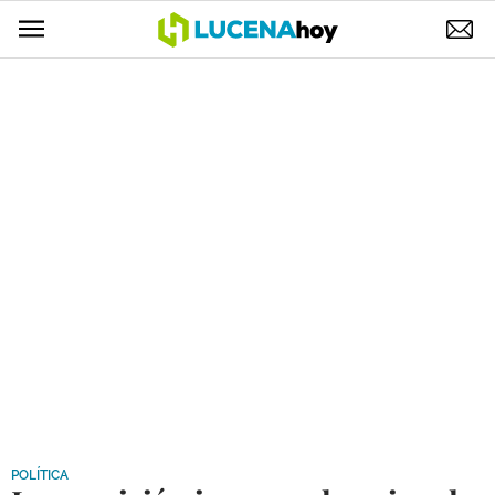
POLÍTICA
AYUNTAMIENTO
ELECCIONES
SUCESOS
ECONOMÍA
DESARROLLO LOCAL
LUCENA EMPRESAS
OCIO
COFRADÍAS
POLÍTICA