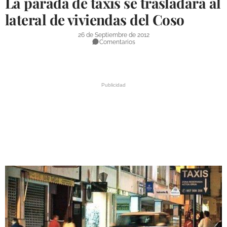
La parada de taxis se trasladará al
DEPORTES
lateral de viviendas del Coso
COMPETICIONES
26 de Septiembre de 2012
Comentarios
DEPORTE BASE
OPINIÓN
VENTANA CIUDADANA
CÓRDOBA
PROVINCIA
SUBBÉTICA HOY
SALUD
OBRAS
NECROLÓGICAS