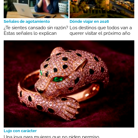
Señales de agotamiento
Dónde viajar en 2026
¿Te sientes cansado sin razón?
Los destinos que todos van a
Estas señales lo explican
querer visitar el próximo año
Lujo con carácter
Una joya para mujeres que no piden permiso