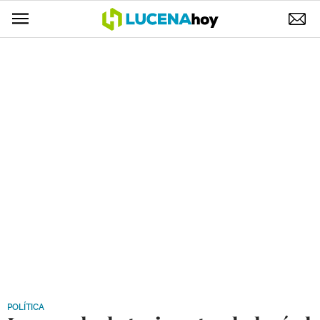
POLÍTICA
AYUNTAMIENTO
ELECCIONES
SUCESOS
ECONOMÍA
DESARROLLO LOCAL
LUCENA EMPRESAS
OCIO
COFRADÍAS
POLÍTICA