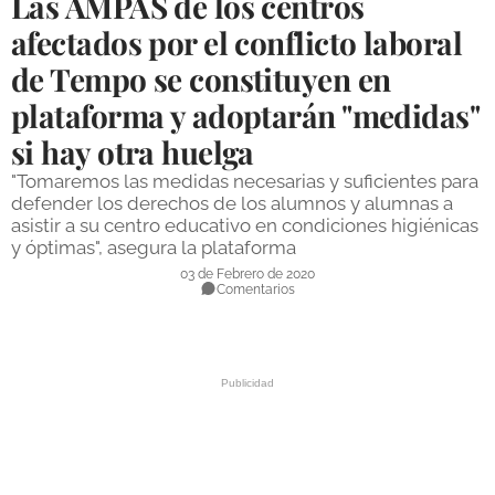
Las AMPAS de los centros
DEPORTES
afectados por el conflicto laboral
de Tempo se constituyen en
COMPETICIONES
plataforma y adoptarán "medidas"
DEPORTE BASE
si hay otra huelga
OPINIÓN
"Tomaremos las medidas necesarias y suficientes para
VENTANA CIUDADANA
defender los derechos de los alumnos y alumnas a
asistir a su centro educativo en condiciones higiénicas
CÓRDOBA
y óptimas", asegura la plataforma
03 de Febrero de 2020
Comentarios
PROVINCIA
SUBBÉTICA HOY
SALUD
OBRAS
NECROLÓGICAS