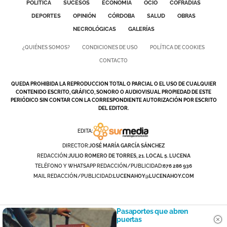
POLÍTICA
SUCESOS
ECONOMÍA
OCIO
COFRADÍAS
DEPORTES
OPINIÓN
CÓRDOBA
SALUD
OBRAS
NECROLÓGICAS
GALERÍAS
¿QUIÉNES SOMOS?
CONDICIONES DE USO
POLÍTICA DE COOKIES
CONTACTO
QUEDA PROHIBIDA LA REPRODUCCION TOTAL O PARCIAL O EL USO DE CUALQUIER
CONTENIDO ESCRITO, GRÁFICO, SONORO O AUDIOVISUAL PROPIEDAD DE ESTE
PERIÓDICO SIN CONTAR CON LA CORRESPONDIENTE AUTORIZACIÓN POR ESCRITO
DEL EDITOR.
EDITA:
DIRECTOR:
JOSÉ MARÍA GARCÍA SÁNCHEZ
REDACCIÓN:
JULIO ROMERO DE TORRES, 21. LOCAL 5. LUCENA
TELÉFONO Y WHATSAPP REDACCIÓN/PUBLICIDAD:
676 286 936
MAIL REDACCIÓN/PUBLICIDAD:
LUCENAHOY@LUCENAHOY.COM
Pasaportes que abren
puertas