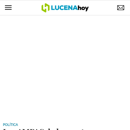
POLÍTICA
AYUNTAMIENTO
ELECCIONES
SUCESOS
ECONOMÍA
DESARROLLO LOCAL
LUCENA EMPRESAS
OCIO
COFRADÍAS
POLÍTICA