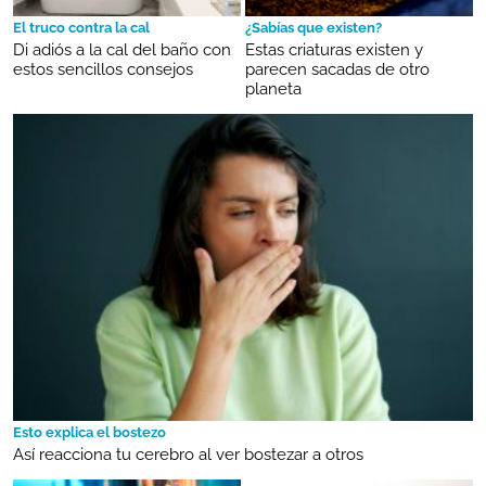
El truco contra la cal
¿Sabías que existen?
Di adiós a la cal del baño con
Estas criaturas existen y
estos sencillos consejos
parecen sacadas de otro
planeta
Esto explica el bostezo
Así reacciona tu cerebro al ver bostezar a otros