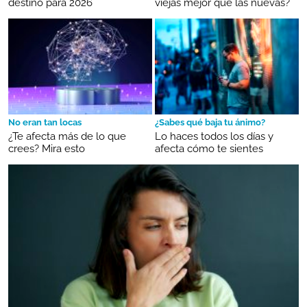
destino para 2026
viejas mejor que las nuevas?
No eran tan locas
¿Sabes qué baja tu ánimo?
¿Te afecta más de lo que
Lo haces todos los días y
crees? Mira esto
afecta cómo te sientes