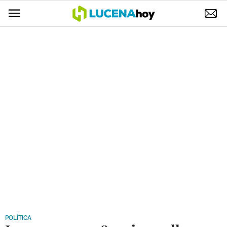
POLÍTICA
AYUNTAMIENTO
ELECCIONES
SUCESOS
ECONOMÍA
DESARROLLO LOCAL
LUCENA EMPRESAS
OCIO
COFRADÍAS
POLÍTICA