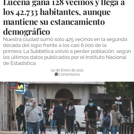
Lucena gana 128 vecinos y llega a
DEPORTES
los 42.733 habitantes, aunque
mantiene su estancamiento
COMPETICIONES
demográfico
DEPORTE BASE
Nuestra ciudad sumó solo 425 vecinos en la segunda
OPINIÓN
década del siglo frente a los casi 6.000 de la
primera. La Subbética volvió a perder población, según
VENTANA CIUDADANA
los últimos datos publicados por el Instituto Nacional
de Estadística.
CÓRDOBA
02 de Enero de 2021
Comentarios
PROVINCIA
SUBBÉTICA HOY
SALUD
OBRAS
NECROLÓGICAS