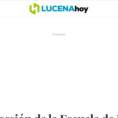
OCIO
COFRADÍAS
DEPORTES
OPINIÓN
CÓRDOBA
SALU