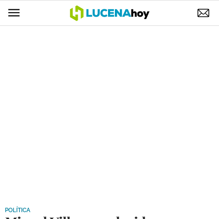
POLÍTICA
AYUNTAMIENTO
ELECCIONES
SUCESOS
ECONOMÍA
DESARROLLO LOCAL
LUCENA EMPRESAS
OCIO
COFRADÍAS
POLÍTICA