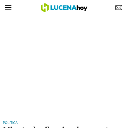
POLÍTICA
AYUNTAMIENTO
ELECCIONES
SUCESOS
ECONOMÍA
DESARROLLO LOCAL
LUCENA EMPRESAS
OCIO
COFRADÍAS
POLÍTICA