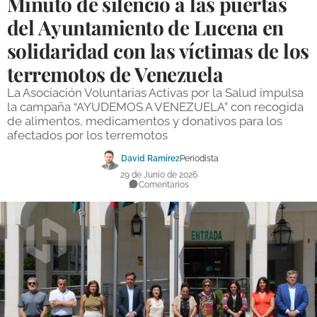
Minuto de silencio a las puertas
DEPORTES
del Ayuntamiento de Lucena en
solidaridad con las víctimas de los
COMPETICIONES
terremotos de Venezuela
DEPORTE BASE
La Asociación Voluntarias Activas por la Salud impulsa
OPINIÓN
la campaña “AYUDEMOS A VENEZUELA” con recogida
de alimentos, medicamentos y donativos para los
VENTANA CIUDADANA
afectados por los terremotos
CÓRDOBA
David Ramírez
Periodista
29 de Junio de 2026
Comentarios
PROVINCIA
SUBBÉTICA HOY
SALUD
OBRAS
NECROLÓGICAS