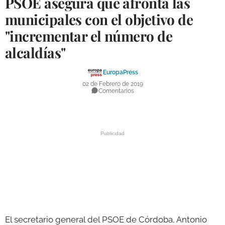
PSOE asegura que afronta las
DEPORTES
municipales con el objetivo de
"incrementar el número de
COMPETICIONES
alcaldías"
DEPORTE BASE
OPINIÓN
EuropaPress
02 de Febrero de 2019
VENTANA CIUDADANA
Comentarios
CÓRDOBA
PROVINCIA
SUBBÉTICA HOY
SALUD
OBRAS
El secretario general del PSOE de Córdoba, Antonio
NECROLÓGICAS