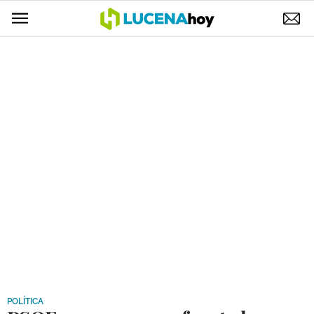
POLÍTICA
AYUNTAMIENTO
ELECCIONES
SUCESOS
ECONOMÍA
DESARROLLO LOCAL
LUCENA EMPRESAS
OCIO
COFRADÍAS
POLÍTICA