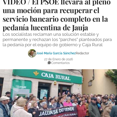
VÍDEO / El PSOE llevará al pleno
DEPORTES
una moción para recuperar el
servicio bancario completo en la
COMPETICIONES
pedanía lucentina de Jauja
DEPORTE BASE
Los socialistas reclaman una solución estable y
OPINIÓN
permanente y rechazan los “parches” planteados para
la pedanía por el equipo de gobierno y Caja Rural
VENTANA CIUDADANA
José María García Sánchez
Redactor
CÓRDOBA
27 de Enero de 2026
Comentarios
PROVINCIA
SUBBÉTICA HOY
SALUD
OBRAS
NECROLÓGICAS