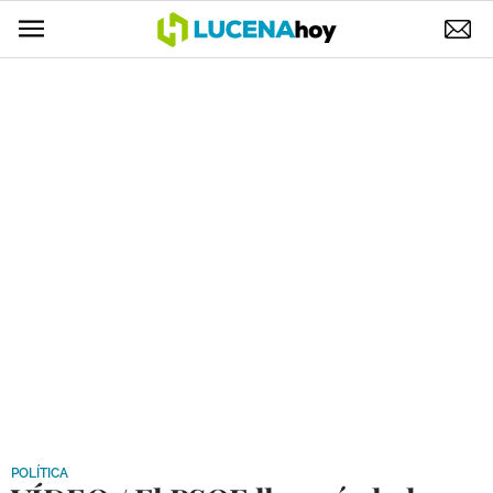
POLÍTICA
AYUNTAMIENTO
ELECCIONES
SUCESOS
ECONOMÍA
DESARROLLO LOCAL
LUCENA EMPRESAS
OCIO
COFRADÍAS
POLÍTICA