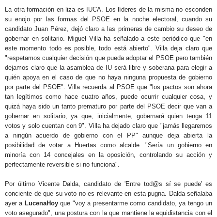
La otra formación en liza es IUCA. Los líderes de la misma no esconden
su enojo por las formas del PSOE en la noche electoral, cuando su
candidato Juan Pérez, dejó claro a las primeras de cambio su deseo de
gobernar en solitario. Miguel Villa ha señalado a este periódico que "en
este momento todo es posible, todo está abierto". Villa deja claro que
"respetamos cualquier decisión que pueda adoptar el PSOE pero también
dejamos claro que la asamblea de IU será libre y soberana para elegir a
quién apoya en el caso de que no haya ninguna propuesta de gobierno
por parte del PSOE". Villa recuerda al PSOE que "los pactos son ahora
tan legítimos como hace cuatro años, puede ocurrir cualquier cosa, y
quizá haya sido un tanto prematuro por parte del PSOE decir que van a
gobernar en solitario, ya que, inicialmente, gobernará quien tenga 11
votos y solo cuentan con 9". Villa ha dejado claro que "jamás llegaremos
a ningún acuerdo de gobierno con el PP" aunque deja abierta la
posibilidad de votar a Huertas como alcalde. "Sería un gobierno en
minoría con 14 concejales en la oposición, controlando su acción y
perfectamente reversible si no funciona".
Por último Vicente Dalda, candidato de 'Entre tod@s sí se puede' es
conciente de que su voto no es relevante en esta pugna. Dalda señalaba
ayer a
LucenaHoy
que "voy a presentarme como candidato, ya tengo un
voto asegurado", una postura con la que mantiene la equidistancia con el