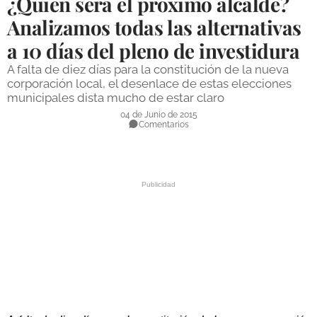
¿Quién será el próximo alcalde?
DEPORTES
Analizamos todas las alternativas
a 10 días del pleno de investidura
COMPETICIONES
A falta de diez días para la constitución de la nueva
DEPORTE BASE
corporación local, el desenlace de estas elecciones
municipales dista mucho de estar claro
OPINIÓN
04 de Junio de 2015
Comentarios
VENTANA CIUDADANA
CÓRDOBA
PROVINCIA
SUBBÉTICA HOY
SALUD
OBRAS
NECROLÓGICAS