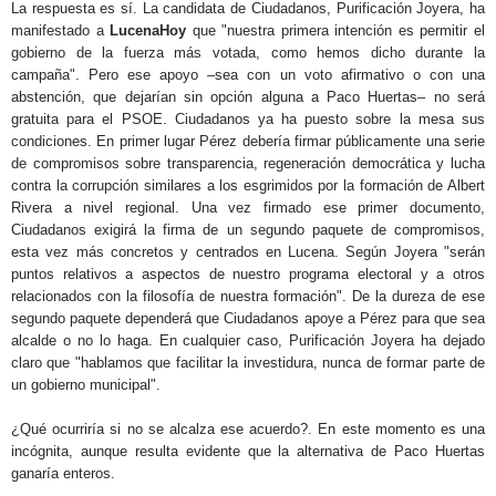
La respuesta es sí. La candidata de Ciudadanos, Purificación Joyera, ha
manifestado a
LucenaHoy
que "nuestra primera intención es permitir el
gobierno de la fuerza más votada, como hemos dicho durante la
campaña". Pero ese apoyo –sea con un voto afirmativo o con una
abstención, que dejarían sin opción alguna a Paco Huertas– no será
gratuita para el PSOE. Ciudadanos ya ha puesto sobre la mesa sus
condiciones. En primer lugar Pérez debería firmar públicamente una serie
de compromisos sobre transparencia, regeneración democrática y lucha
contra la corrupción similares a los esgrimidos por la formación de Albert
Rivera a nivel regional. Una vez firmado ese primer documento,
Ciudadanos exigirá la firma de un segundo paquete de compromisos,
esta vez más concretos y centrados en Lucena. Según Joyera "serán
puntos relativos a aspectos de nuestro programa electoral y a otros
relacionados con la filosofía de nuestra formación". De la dureza de ese
segundo paquete dependerá que Ciudadanos apoye a Pérez para que sea
alcalde o no lo haga. En cualquier caso, Purificación Joyera ha dejado
claro que "hablamos que facilitar la investidura, nunca de formar parte de
un gobierno municipal".
¿Qué ocurriría si no se alcalza ese acuerdo?. En este momento es una
incógnita, aunque resulta evidente que la alternativa de Paco Huertas
ganaría enteros.