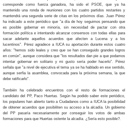
corresponde como fuerza ganadora, ha sido el PSOE, que ya ha
mantenido una ronda de reuniones con los cuatro partidos restantes y
mantendrá una segunda serie de citas en los próximos días. Juan Pérez
ha indicado a este periódico que "a día de hoy seguimos pensando que
es posible gobernar en minoría, sin necesidad de pactar con otra
formación política e intentando alcanzar consensos con todas ellas para
sacar adelante aquellos acuerdos que afecten a Lucena y a los
lucentinos". Pérez agradece a IUCA su aportación durante estos cuatro
años: "hemos sido leales y creo que se han conseguido grandes logros
en común", aunque considera que "los resultados dan pie a que podamos
intentar gobernar en solitario y mi gusto sería poder hacerlo". Pérez
señala que "a nivel de ejecutiva el tema ya se ha hablado en ese sentido,
aunque serña la asamblea, convocada para la próxima semana, la que
debe ratificarlo".
También ha celebrado encuentros con el resto de formaciones el
candidato del PP, Paco Huertas. Según ha podido saber este periódico,
los populares han abierto tanto a Ciudadanos como a IUCA la posibilidad
de obtener acuerdos que posibiliten su acceso a la alcadía. Un gobierno
del PP pasaría necesariamente por conseguir los votos de ambas
formaciones para que Huertas ostente la alcadía. ¿Sería esto posible?.