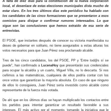
A falta de diez días para la constitución de la nueva corporación
local, el desenlace de estas elecciones municipales dista mucho de
GALERÍAS
estar claro. En los tres últimos días este periódico ha hablado con
los candidatos de las cinco formaciones que se presentaron a esos
comicios para disipar o confirmar rumores interesados. Lo que
sigue son las conclusiones que hemos extraído de esa serie de
entrevistas.
El PSOE, que instantes después de conocer su victoria manifestaba su
deseo de gobernar en solitario, no tiene asegurados a estas alturas los
votos necesarios para que Juan Pérez sea proclamado alcalde.
Tres de los cinco candidatos, los del PSOE, PP y 'Entre tod@s sí se
puede", han confirmado a
LucenaHoy
que presentarán sus credenciales
para ocupar la alcaldía y un cuarto, Miguel Villa, no lo descarta. Si nos
ceñimos a las matemáticas, cualquiera de ellos podría contar con los
once votos que garantizan la mayoría absoluta. En caso de que ninguno
de ellos lo consiguiera, Juan Pérez sería investido como alcalde como
representante de la fuerza más votada.
De ahí que en los últimos días se hayan multiplicado los contactos entre
los partidos para intentar garantizar un resultado favorable a sus
intereses. El más activo por el momento, tomando la iniciativa que le