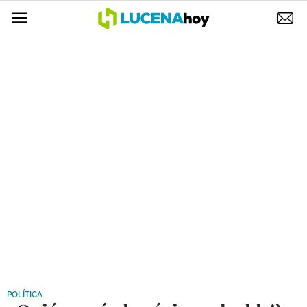
POLÍTICA
AYUNTAMIENTO
ELECCIONES
SUCESOS
ECONOMÍA
DESARROLLO LOCAL
LUCENA EMPRESAS
OCIO
COFRADÍAS
POLÍTICA