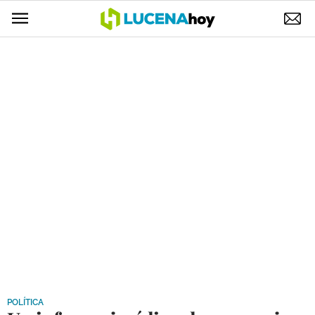
POLÍTICA
AYUNTAMIENTO
ELECCIONES
SUCESOS
ECONOMÍA
DESARROLLO LOCAL
LUCENA EMPRESAS
OCIO
COFRADÍAS
POLÍTICA