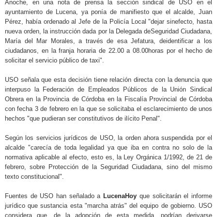
Anoche, en una nota de prensa la sección sindical de USO en el
ayuntamiento de Lucena, ya ponía de manifiesto que el alcalde, Juan
Pérez, había ordenado al Jefe de la Policía Local "dejar sinefecto, hasta
nueva orden, la instrucción dada por la Delegada deSeguridad Ciudadana,
María del Mar Morales, a través de esa Jefatura, deidentificar a los
ciudadanos, en la franja horaria de 22.00 a 08.00horas por el hecho de
solicitar el servicio público de taxi".
USO señala que esta decisión tiene relación directa con la denuncia que
interpuso la Federación de Empleados Públicos de la Unión Sindical
Obrera en la Provincia de Córdoba en la Fiscalía Provincial de Córdoba
con fecha 3 de febrero en la que se solicitaba el esclarecimiento de unos
hechos "que pudieran ser constitutivos de ilícito Penal".
Según los servicios jurídicos de USO, la orden ahora suspendida por el
alcalde "carecía de toda legalidad ya que iba en contra no solo de la
normativa aplicable al efecto, esto es, la Ley Orgánica 1/1992, de 21 de
febrero, sobre Protección de la Seguridad Ciudadana, sino del mismo
texto constitucional".
Fuentes de USO han señalado a
LucenaHoy
que solicitarán el informe
jurídico que sustancia esta "marcha atrás" del equipo de gobierno. USO
considera que, de la adopción de esta medida, podrían derivarse