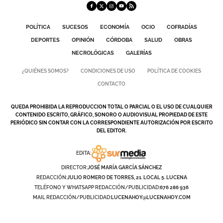
POLÍTICA
SUCESOS
ECONOMÍA
OCIO
COFRADÍAS
DEPORTES
OPINIÓN
CÓRDOBA
SALUD
OBRAS
NECROLÓGICAS
GALERÍAS
¿QUIÉNES SOMOS?
CONDICIONES DE USO
POLÍTICA DE COOKIES
CONTACTO
QUEDA PROHIBIDA LA REPRODUCCION TOTAL O PARCIAL O EL USO DE CUALQUIER
CONTENIDO ESCRITO, GRÁFICO, SONORO O AUDIOVISUAL PROPIEDAD DE ESTE
PERIÓDICO SIN CONTAR CON LA CORRESPONDIENTE AUTORIZACIÓN POR ESCRITO
DEL EDITOR.
EDITA:
DIRECTOR:
JOSÉ MARÍA GARCÍA SÁNCHEZ
REDACCIÓN:
JULIO ROMERO DE TORRES, 21. LOCAL 5. LUCENA
TELÉFONO Y WHATSAPP REDACCIÓN/PUBLICIDAD:
676 286 936
MAIL REDACCIÓN/PUBLICIDAD:
LUCENAHOY@LUCENAHOY.COM