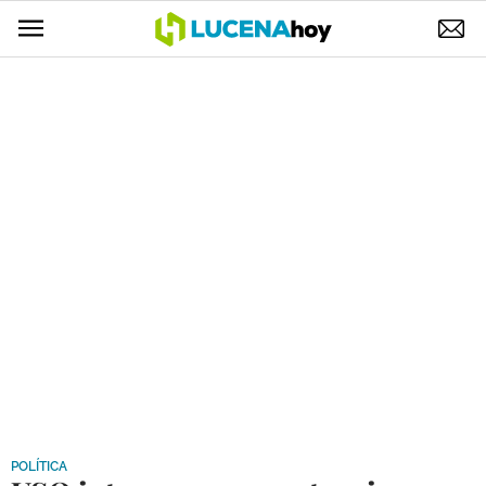
POLÍTICA
AYUNTAMIENTO
ELECCIONES
SUCESOS
ECONOMÍA
DESARROLLO LOCAL
LUCENA EMPRESAS
OCIO
COFRADÍAS
POLÍTICA