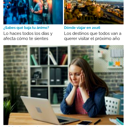
¿Sabes qué baja tu ánimo?
Dónde viajar en 2026
Lo haces todos los días y
Los destinos que todos van a
afecta cómo te sientes
querer visitar el próximo año