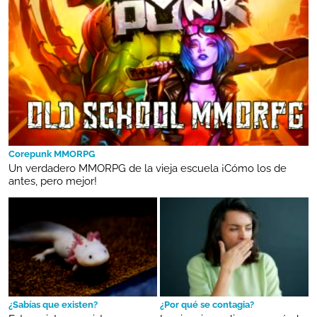
Corepunk MMORPG
Un verdadero MMORPG de la vieja escuela ¡Cómo los de
antes, pero mejor!
¿Sabías que existen?
¿Por qué se contagia?