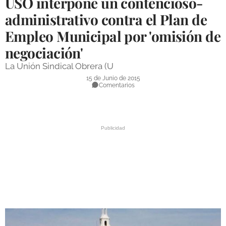
USO interpone un contencioso-
DEPORTES
administrativo contra el Plan de
Empleo Municipal por 'omisión de
COMPETICIONES
negociación'
DEPORTE BASE
La Unión Sindical Obrera (U
OPINIÓN
15 de Junio de 2015
Comentarios
VENTANA CIUDADANA
CÓRDOBA
PROVINCIA
SUBBÉTICA HOY
SALUD
OBRAS
NECROLÓGICAS