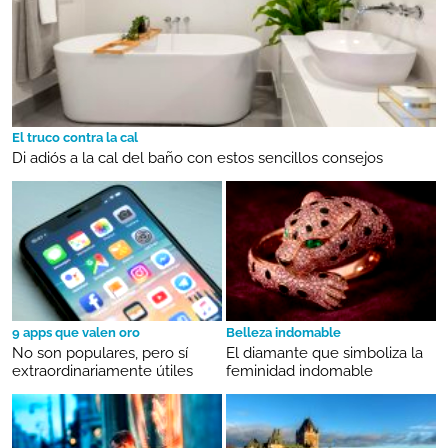
El truco contra la cal
Di adiós a la cal del baño con estos sencillos consejos
9 apps que valen oro
Belleza indomable
No son populares, pero sí
El diamante que simboliza la
extraordinariamente útiles
feminidad indomable