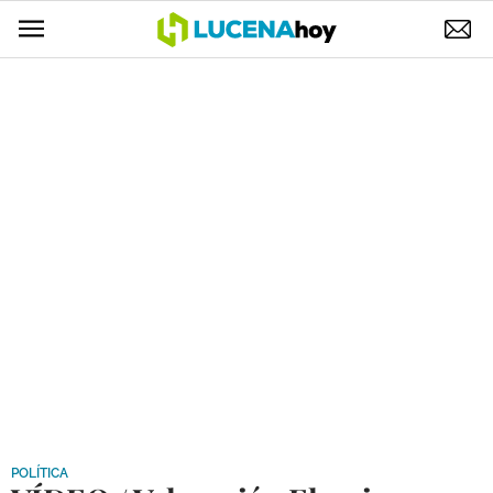
POLÍTICA
AYUNTAMIENTO
ELECCIONES
SUCESOS
ECONOMÍA
DESARROLLO LOCAL
LUCENA EMPRESAS
OCIO
COFRADÍAS
POLÍTICA