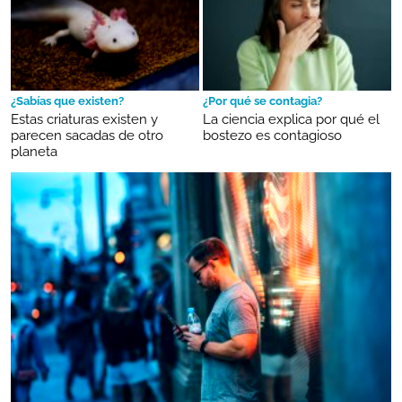
¿Sabías que existen?
¿Por qué se contagia?
Estas criaturas existen y
La ciencia explica por qué el
parecen sacadas de otro
bostezo es contagioso
planeta