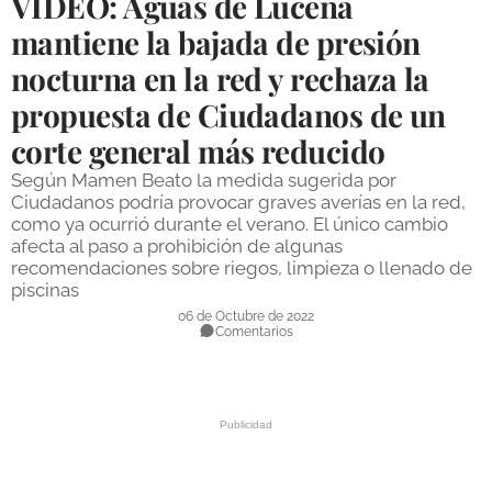
VÍDEO: Aguas de Lucena
DEPORTES
mantiene la bajada de presión
nocturna en la red y rechaza la
COMPETICIONES
propuesta de Ciudadanos de un
DEPORTE BASE
corte general más reducido
OPINIÓN
Según Mamen Beato la medida sugerida por
VENTANA CIUDADANA
Ciudadanos podría provocar graves averías en la red,
como ya ocurrió durante el verano. El único cambio
CÓRDOBA
afecta al paso a prohibición de algunas
recomendaciones sobre riegos, limpieza o llenado de
piscinas
PROVINCIA
06 de Octubre de 2022
SUBBÉTICA HOY
Comentarios
SALUD
OBRAS
NECROLÓGICAS