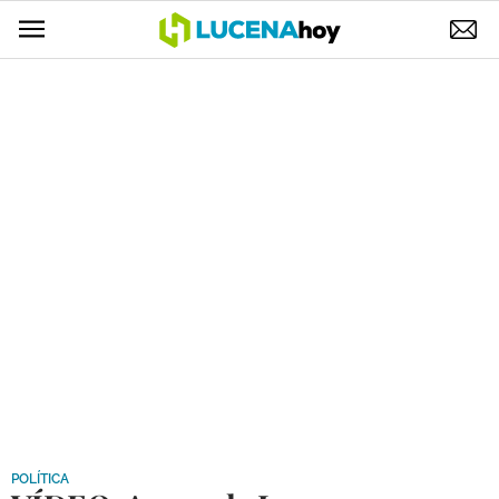
POLÍTICA
AYUNTAMIENTO
ELECCIONES
SUCESOS
ECONOMÍA
DESARROLLO LOCAL
LUCENA EMPRESAS
OCIO
COFRADÍAS
POLÍTICA