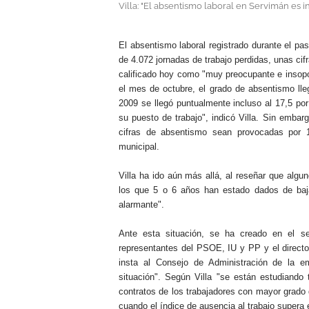
Villa: "El absentismo laboral en Servimán es i
.
El absentismo laboral registrado durante el pa
de 4.072 jornadas de trabajo perdidas, unas cif
calificado hoy como "muy preocupante e insopo
el mes de octubre, el grado de absentismo lleg
2009 se llegó puntualmente incluso al 17,5 por
su puesto de trabajo", indicó Villa. Sin embar
cifras de absentismo sean provocadas por
municipal.
Villa ha ido aún más allá, al reseñar que algu
los que 5 o 6 años han estado dados de baja
alarmante".
Ante esta situación, se ha creado en el s
representantes del PSOE, IU y PP y el directo
insta al Consejo de Administración de la e
situación". Según Villa "se están estudiando 
contratos de los trabajadores con mayor grado 
cuando el índice de ausencia al trabajo supera 