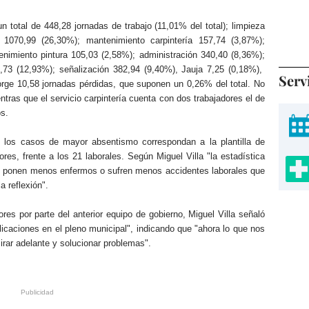
n total de 448,28 jornadas de trabajo (11,01% del total); limpieza
 1070,99 (26,30%); mantenimiento carpintería 157,74 (3,87%);
nimiento pintura 105,03 (2,58%); administración 340,40 (8,36%);
6,73 (12,93%); señalización 382,94 (9,40%), Jauja 7,25 (0,18%),
Serv
ge 10,58 jornadas pérdidas, que suponen un 0,26% del total. No
ntras que el servicio carpintería cuenta con dos trabajadores el de
os.
los casos de mayor absentismo correspondan a la plantilla de
res, frente a los 21 laborales. Según Miguel Villa "la estadística
e ponen menos enfermos o sufren menos accidentes laborales que
a reflexión".
res por parte del anterior equipo de gobierno, Miguel Villa señaló
licaciones en el pleno municipal", indicando que "ahora lo que nos
rar adelante y solucionar problemas".