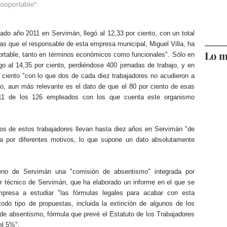
nsoportable"
sado año 2011 en Servimán, llegó al 12,33 por ciento, con un total
ras que el responsable de esta empresa municipal, Miguel Villa, ha
Lo m
rtable, tanto en términos económicos como funcionales". Sólo en
o al 14,35 por ciento, perdiéndose 400 jornadas de trabajo, y en
 ciento "con lo que dos de cada diez trabajadores no acudieron a
go, aun más relevante es el dato de que el 80 por ciento de esas
 11 de los 126 empleados con los que cuenta este organismo
nos de estos trabajadores llevan hasta diez años en Servimán "de
 por diferentes motivos, lo que supone un dato absolutamente
eno de Servimán una "comisión de absentismo" integrada por
r técnico de Servimán, que ha elaborado un informe en el que se
mpresa a estudiar "las fórmulas legales para acabar con esta
todo tipo de propuestas, incluida la extinción de algunos de los
de absentismo, fórmula que prevé el Estatuto de los Trabajadores
el 5%".