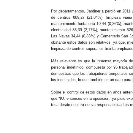
Por departamentos, Jardinería perdió en 2011 u
de centros 889,27 (21,84%); limpieza viaria
mantenimiento fontanería 10,44 (0,26%); mante
electricidad 88,39 (2,17%); mantenimiento 52
Las Navas 34,44 (0,85%) y Cementerio San Jor
obstante estos datos son relativos, ya que, mie
limpieza de centros supera los treinta emplead
Más relevante es que la inmensa mayoría de 
personal indefinido, compuesta por 95 trabajado
demuestras que los trabajadores temporales s
los indefinidos, lo que también es un dato para l
Sobre el control de estos datos en años anterio
que "IU, entonces en la oposición, ya pidió exp
toca desde nuestra nueva responsabilidad es mi
.
.