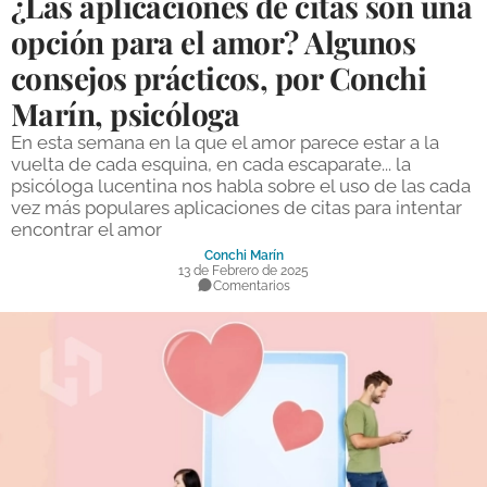
¿Las aplicaciones de citas son una
DEPORTES
opción para el amor? Algunos
consejos prácticos, por Conchi
COMPETICIONES
Marín, psicóloga
DEPORTE BASE
En esta semana en la que el amor parece estar a la
OPINIÓN
vuelta de cada esquina, en cada escaparate... la
psicóloga lucentina nos habla sobre el uso de las cada
VENTANA CIUDADANA
vez más populares aplicaciones de citas para intentar
encontrar el amor
CÓRDOBA
Conchi Marín
13 de Febrero de 2025
Comentarios
PROVINCIA
SUBBÉTICA HOY
SALUD
OBRAS
NECROLÓGICAS