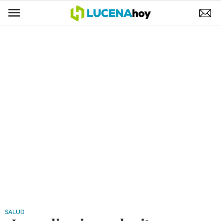
POLÍTICA
AYUNTAMIENTO
ELECCIONES
SUCESOS
ECONOMÍA
DESARROLLO LOCAL
LUCENA EMPRESAS
OCIO
COFRADÍAS
SALUD