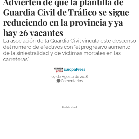
Advierten de que la plantilla de
DEPORTES
Guardia Civil de Tráfico se sigue
reduciendo en la provincia y ya
COMPETICIONES
hay 26 vacantes
DEPORTE BASE
La asociación de la Guardia Civil vincula este descenso
OPINIÓN
del número de efectivos con "el progresivo aumento
de la siniestralidad y de víctimas mortales en las
VENTANA CIUDADANA
carreteras".
CÓRDOBA
EuropaPress
07 de Agosto de 2018
Comentarios
PROVINCIA
SUBBÉTICA HOY
SALUD
OBRAS
NECROLÓGICAS