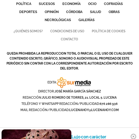
POLÍTICA
SUCESOS
ECONOMÍA
OCIO
COFRADÍAS
DEPORTES
OPINIÓN
CÓRDOBA
SALUD
OBRAS
NECROLÓGICAS
GALERÍAS
¿QUIÉNES SOMOS?
CONDICIONES DE USO
POLÍTICA DE COOKIES
CONTACTO
QUEDA PROHIBIDA LA REPRODUCCION TOTAL O PARCIAL O EL USO DE CUALQUIER
CONTENIDO ESCRITO, GRÁFICO, SONORO O AUDIOVISUAL PROPIEDAD DE ESTE
PERIÓDICO SIN CONTAR CON LA CORRESPONDIENTE AUTORIZACIÓN POR ESCRITO
DEL EDITOR.
EDITA:
DIRECTOR:
JOSÉ MARÍA GARCÍA SÁNCHEZ
REDACCIÓN:
JULIO ROMERO DE TORRES, 21. LOCAL 5. LUCENA
TELÉFONO Y WHATSAPP REDACCIÓN/PUBLICIDAD:
676 286 936
MAIL REDACCIÓN/PUBLICIDAD:
LUCENAHOY@LUCENAHOY.COM
Lujo con carácter