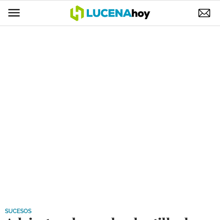
POLÍTICA
AYUNTAMIENTO
ELECCIONES
SUCESOS
ECONOMÍA
DESARROLLO LOCAL
LUCENA EMPRESAS
OCIO
COFRADÍAS
SUCESOS