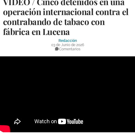
VÍDEO / Cinco detenidos en una
DEPORTES
operación internacional contra el
contrabando de tabaco con
COMPETICIONES
fábrica en Lucena
DEPORTE BASE
Redacción
OPINIÓN
03 de Junio de 2026
Comentarios
VENTANA CIUDADANA
CÓRDOBA
PROVINCIA
SUBBÉTICA HOY
SALUD
OBRAS
NECROLÓGICAS