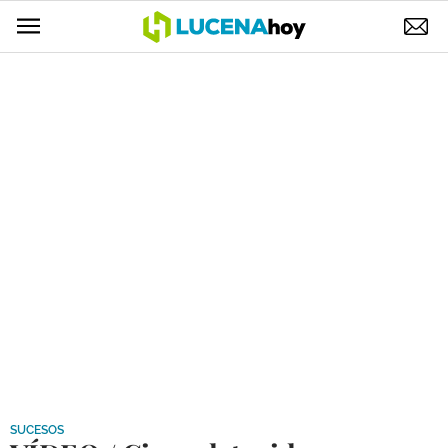
POLÍTICA
AYUNTAMIENTO
ELECCIONES
SUCESOS
ECONOMÍA
DESARROLLO LOCAL
LUCENA EMPRESAS
OCIO
COFRADÍAS
SUCESOS