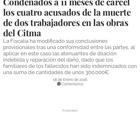
Condenados a 11 meses de cárcel
DEPORTES
los cuatro acusados de la muerte
de dos trabajadores en las obras
COMPETICIONES
del Citma
DEPORTE BASE
La Fiscalía ha modificado sus conclusiones
OPINIÓN
provisionales tras una conformidad entre las partes, al
aplicar en este caso las atenuantes de dilación
VENTANA CIUDADANA
indebida y reparación del daño, dado que los
familiares de los fallecidos han sido indemnizados con
CÓRDOBA
una suma de cantidades de unos 300.000€
18 de Enero de 2016
PROVINCIA
Comentarios
SUBBÉTICA HOY
SALUD
OBRAS
NECROLÓGICAS