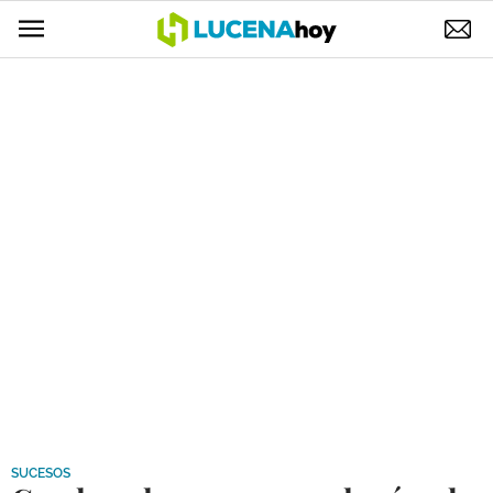
POLÍTICA
AYUNTAMIENTO
ELECCIONES
SUCESOS
ECONOMÍA
DESARROLLO LOCAL
LUCENA EMPRESAS
OCIO
COFRADÍAS
SUCESOS