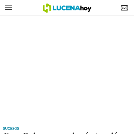
POLÍTICA
AYUNTAMIENTO
ELECCIONES
SUCESOS
ECONOMÍA
DESARROLLO LOCAL
LUCENA EMPRESAS
OCIO
COFRADÍAS
SUCESOS