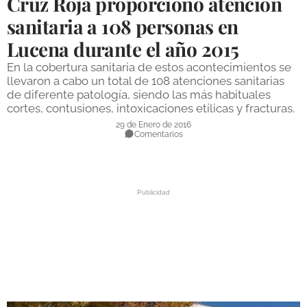
Cruz Roja proporcionó atención
DEPORTES
sanitaria a 108 personas en
Lucena durante el año 2015
COMPETICIONES
En la cobertura sanitaria de estos acontecimientos se
DEPORTE BASE
llevaron a cabo un total de 108 atenciones sanitarias
de diferente patología, siendo las más habituales
OPINIÓN
cortes, contusiones, intoxicaciones etílicas y fracturas.
VENTANA CIUDADANA
29 de Enero de 2016
Comentarios
CÓRDOBA
PROVINCIA
SUBBÉTICA HOY
SALUD
OBRAS
NECROLÓGICAS