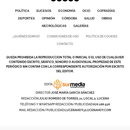
POLÍTICA
SUCESOS
ECONOMÍA
OCIO
COFRADÍAS
DEPORTES
OPINIÓN
CÓRDOBA
SALUD
OBRAS
NECROLÓGICAS
GALERÍAS
¿QUIÉNES SOMOS?
CONDICIONES DE USO
POLÍTICA DE COOKIES
CONTACTO
QUEDA PROHIBIDA LA REPRODUCCION TOTAL O PARCIAL O EL USO DE CUALQUIER
CONTENIDO ESCRITO, GRÁFICO, SONORO O AUDIOVISUAL PROPIEDAD DE ESTE
PERIÓDICO SIN CONTAR CON LA CORRESPONDIENTE AUTORIZACIÓN POR ESCRITO
DEL EDITOR.
EDITA:
DIRECTOR:
JOSÉ MARÍA GARCÍA SÁNCHEZ
REDACCIÓN:
JULIO ROMERO DE TORRES, 21. LOCAL 5. LUCENA
TELÉFONO Y WHATSAPP REDACCIÓN/PUBLICIDAD:
676 286 936
MAIL REDACCIÓN/PUBLICIDAD:
LUCENAHOY@LUCENAHOY.COM