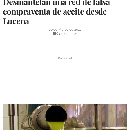
Desmantelan una red de falsa
DEPORTES
compraventa de aceite desde
Lucena
COMPETICIONES
DEPORTE BASE
20 de Marzo de 2012
Comentarios
OPINIÓN
VENTANA CIUDADANA
CÓRDOBA
PROVINCIA
SUBBÉTICA HOY
SALUD
OBRAS
NECROLÓGICAS