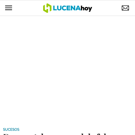
POLÍTICA
AYUNTAMIENTO
ELECCIONES
SUCESOS
ECONOMÍA
DESARROLLO LOCAL
LUCENA EMPRESAS
OCIO
COFRADÍAS
SUCESOS