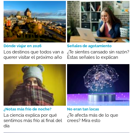
Dónde viajar en 2026
Señales de agotamiento
Los destinos que todos van a
¿Te sientes cansado sin razón?
querer visitar el próximo año
Estas señales lo explican
¿Notas más frío de noche?
No eran tan locas
La ciencia explica por qué
¿Te afecta más de lo que
sentimos más frío al final del
crees? Mira esto
día