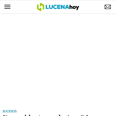
POLÍTICA
AYUNTAMIENTO
ELECCIONES
SUCESOS
ECONOMÍA
DESARROLLO LOCAL
LUCENA EMPRESAS
OCIO
COFRADÍAS
SUCESOS