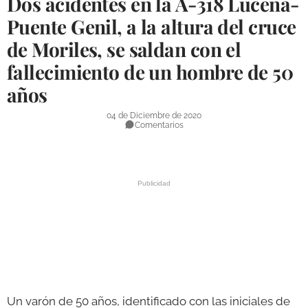
Dos acidentes en la A-318 Lucena-
DEPORTES
Puente Genil, a la altura del cruce
de Moriles, se saldan con el
COMPETICIONES
fallecimiento de un hombre de 50
DEPORTE BASE
años
OPINIÓN
04 de Diciembre de 2020
VENTANA CIUDADANA
Comentarios
CÓRDOBA
PROVINCIA
SUBBÉTICA HOY
SALUD
OBRAS
Un varón de 50 años, identificado con las iniciales de
NECROLÓGICAS