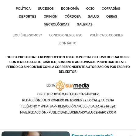
POLÍTICA
SUCESOS
ECONOMÍA
OCIO
COFRADÍAS
DEPORTES
OPINIÓN
CÓRDOBA
SALUD
OBRAS
NECROLÓGICAS
GALERÍAS
¿QUIÉNES SOMOS?
CONDICIONES DE USO
POLÍTICA DE COOKIES
CONTACTO
QUEDA PROHIBIDA LA REPRODUCCION TOTAL O PARCIAL O EL USO DE CUALQUIER
CONTENIDO ESCRITO, GRÁFICO, SONORO O AUDIOVISUAL PROPIEDAD DE ESTE
PERIÓDICO SIN CONTAR CON LA CORRESPONDIENTE AUTORIZACIÓN POR ESCRITO
DEL EDITOR.
EDITA:
DIRECTOR:
JOSÉ MARÍA GARCÍA SÁNCHEZ
REDACCIÓN:
JULIO ROMERO DE TORRES, 21. LOCAL 5. LUCENA
TELÉFONO Y WHATSAPP REDACCIÓN/PUBLICIDAD:
676 286 936
MAIL REDACCIÓN/PUBLICIDAD:
LUCENAHOY@LUCENAHOY.COM