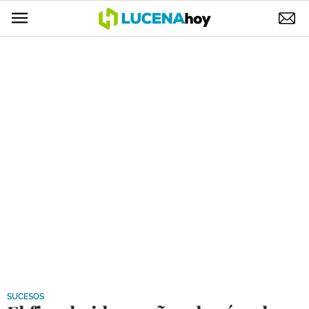
POLÍTICA
AYUNTAMIENTO
ELECCIONES
SUCESOS
ECONOMÍA
DESARROLLO LOCAL
LUCENA EMPRESAS
OCIO
COFRADÍAS
SUCESOS