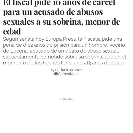
El fiscal pide 10 años de cárcel
DEPORTES
para un acusado de abusos
sexuales a su sobrina, menor de
COMPETICIONES
edad
DEPORTE BASE
Según señala hoy Europa Press, la Fiscalía pide una
OPINIÓN
pena de diez años de prisión para un hombre, vecino
de Lucena, acusado de un delito de abuso sexual,
VENTANA CIUDADANA
supuestamente cometido sobre su sobrina, que en el
momento de los hechos tenía unos 13 años de edad
CÓRDOBA
19 de Junio de 2014
Comentarios
PROVINCIA
SUBBÉTICA HOY
SALUD
OBRAS
NECROLÓGICAS