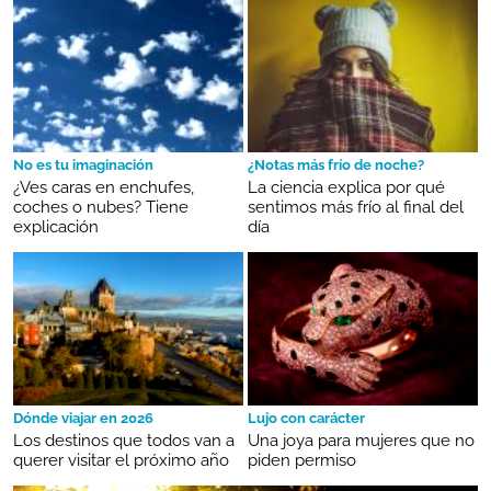
No es tu imaginación
¿Notas más frío de noche?
¿Ves caras en enchufes,
La ciencia explica por qué
coches o nubes? Tiene
sentimos más frío al final del
explicación
día
Dónde viajar en 2026
Lujo con carácter
Los destinos que todos van a
Una joya para mujeres que no
querer visitar el próximo año
piden permiso