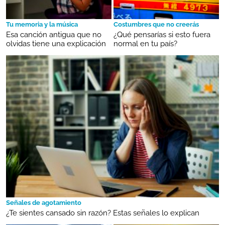
Tu memoria y la música
Costumbres que no creerás
Esa canción antigua que no
¿Qué pensarías si esto fuera
olvidas tiene una explicación
normal en tu país?
Señales de agotamiento
¿Te sientes cansado sin razón? Estas señales lo explican