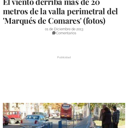
El viento derriba más de 20
DEPORTES
metros de la valla perimetral del
'Marqués de Comares' (fotos)
COMPETICIONES
DEPORTE BASE
01 de Diciembre de 2013
Comentarios
OPINIÓN
VENTANA CIUDADANA
CÓRDOBA
PROVINCIA
SUBBÉTICA HOY
SALUD
OBRAS
NECROLÓGICAS