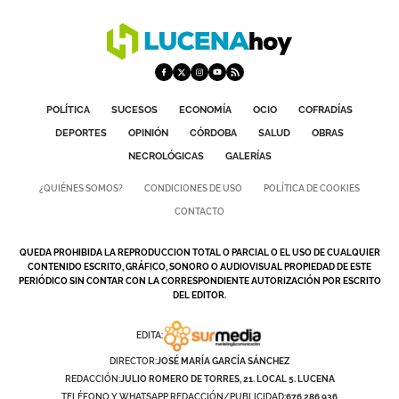
POLÍTICA
SUCESOS
ECONOMÍA
OCIO
COFRADÍAS
DEPORTES
OPINIÓN
CÓRDOBA
SALUD
OBRAS
NECROLÓGICAS
GALERÍAS
¿QUIÉNES SOMOS?
CONDICIONES DE USO
POLÍTICA DE COOKIES
CONTACTO
QUEDA PROHIBIDA LA REPRODUCCION TOTAL O PARCIAL O EL USO DE CUALQUIER
CONTENIDO ESCRITO, GRÁFICO, SONORO O AUDIOVISUAL PROPIEDAD DE ESTE
PERIÓDICO SIN CONTAR CON LA CORRESPONDIENTE AUTORIZACIÓN POR ESCRITO
DEL EDITOR.
EDITA:
DIRECTOR:
JOSÉ MARÍA GARCÍA SÁNCHEZ
REDACCIÓN:
JULIO ROMERO DE TORRES, 21. LOCAL 5. LUCENA
TELÉFONO Y WHATSAPP REDACCIÓN/PUBLICIDAD:
676 286 936