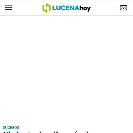
POLÍTICA
AYUNTAMIENTO
ELECCIONES
SUCESOS
ECONOMÍA
DESARROLLO LOCAL
LUCENA EMPRESAS
OCIO
COFRADÍAS
SUCESOS