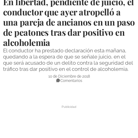
En libertad, pendiente de juicio, el
DEPORTES
conductor que ayer atropelló a
una pareja de ancianos en un paso
COMPETICIONES
de peatones tras dar positivo en
DEPORTE BASE
alcoholemia
OPINIÓN
El conductor ha prestado declaración esta mañana,
VENTANA CIUDADANA
quedando a la espera de que se señale juicio, en el
que será acusado de un delito contra la seguridad del
CÓRDOBA
tráfico tras dar positivo en el control de alcoholemia.
10 de Diciembre de 2018
Comentarios
PROVINCIA
SUBBÉTICA HOY
SALUD
OBRAS
NECROLÓGICAS