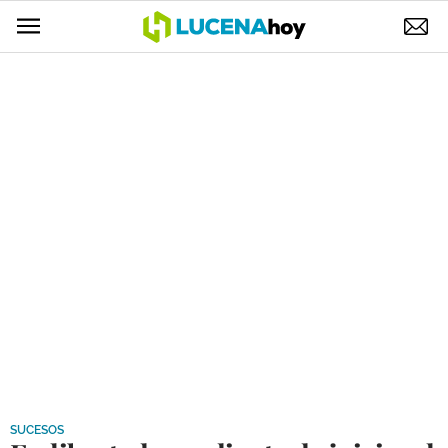
POLÍTICA
AYUNTAMIENTO
ELECCIONES
SUCESOS
ECONOMÍA
DESARROLLO LOCAL
LUCENA EMPRESAS
OCIO
COFRADÍAS
SUCESOS