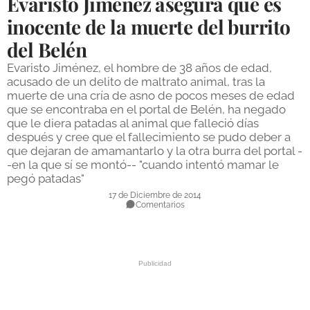
Evaristo Jiménez asegura que es
DEPORTES
inocente de la muerte del burrito
del Belén
COMPETICIONES
Evaristo Jiménez, el hombre de 38 años de edad,
DEPORTE BASE
acusado de un delito de maltrato animal, tras la
muerte de una cría de asno de pocos meses de edad
OPINIÓN
que se encontraba en el portal de Belén, ha negado
que le diera patadas al animal que falleció días
VENTANA CIUDADANA
después y cree que el fallecimiento se pudo deber a
que dejaran de amamantarlo y la otra burra del portal -
CÓRDOBA
-en la que sí se montó-- "cuando intentó mamar le
pegó patadas"
PROVINCIA
17 de Diciembre de 2014
Comentarios
SUBBÉTICA HOY
SALUD
OBRAS
NECROLÓGICAS