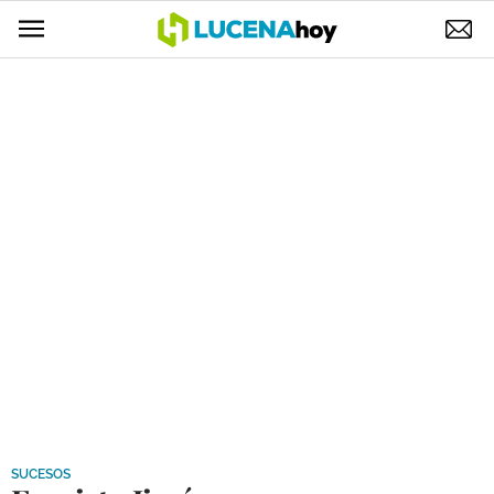
POLÍTICA
AYUNTAMIENTO
ELECCIONES
SUCESOS
ECONOMÍA
DESARROLLO LOCAL
LUCENA EMPRESAS
OCIO
COFRADÍAS
SUCESOS