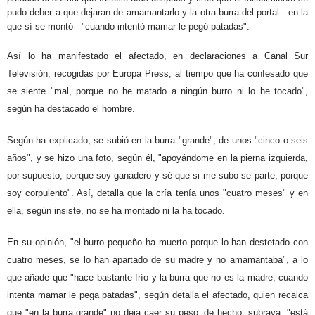
pudo deber a que dejaran de amamantarlo y la otra burra del portal --en la
que sí se montó-- "cuando intentó mamar le pegó patadas".
Así lo ha manifestado el afectado, en declaraciones a Canal Sur
Televisión, recogidas por Europa Press, al tiempo que ha confesado que
se siente "mal, porque no he matado a ningún burro ni lo he tocado",
según ha destacado el hombre.
Según ha explicado, se subió en la burra "grande", de unos "cinco o seis
años", y se hizo una foto, según él, "apoyándome en la pierna izquierda,
por supuesto, porque soy ganadero y sé que si me subo se parte, porque
soy corpulento". Así, detalla que la cría tenía unos "cuatro meses" y en
ella, según insiste, no se ha montado ni la ha tocado.
En su opinión, "el burro pequeño ha muerto porque lo han destetado con
cuatro meses, se lo han apartado de su madre y no amamantaba", a lo
que añade que "hace bastante frío y la burra que no es la madre, cuando
intenta mamar le pega patadas", según detalla el afectado, quien recalca
que "en la burra grande" no deja caer su peso, de hecho, subraya, "está