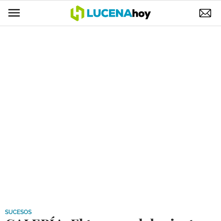
POLÍTICA
AYUNTAMIENTO
ELECCIONES
SUCESOS
ECONOMÍA
DESARROLLO LOCAL
LUCENA EMPRESAS
OCIO
COFRADÍAS
SUCESOS