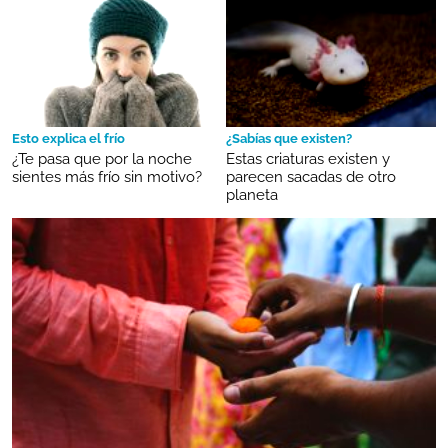
Esto explica el frío
¿Sabías que existen?
¿Te pasa que por la noche
Estas criaturas existen y
sientes más frío sin motivo?
parecen sacadas de otro
planeta