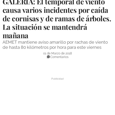
GALERÍA: El temporal de viento
DEPORTES
causa varios incidentes por caída
de cornisas y de ramas de árboles.
COMPETICIONES
La situación se mantendrá
DEPORTE BASE
mañana
OPINIÓN
AEMET mantiene aviso amarillo por rachas de viento
VENTANA CIUDADANA
de hasta 80 kilómetros por hora para este viernes
01 de Marzo de 2018
CÓRDOBA
Comentarios
PROVINCIA
SUBBÉTICA HOY
SALUD
OBRAS
NECROLÓGICAS